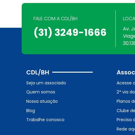
FALE COM A CDL/BH
LOCA
Av. J
(31) 3249-1666
Viag
30.13
CDL/BH
Assoc
Seja um associado
Acesse 
Quem somos
2ª via d
Nossa atuação
Planos d
Blog
Clube d
Trabalhe conosco
Precisa 
Rede aq