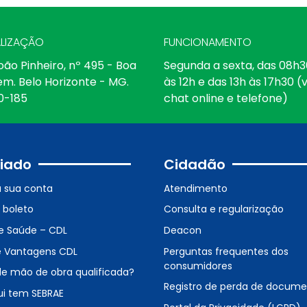
LIZAÇÃO
FUNCIONAMENTO
oão Pinheiro, nº 495 - Boa
Segunda a sexta, das 08h3
em. Belo Horizonte - MG.
às 12h e das 13h às 17h30 (v
0-185
chat online e telefone)
iado
Cidadão
a sua conta
Atendimento
o boleto
Consulta e regularização
e Saúde – CDL
Deacon
e Vantagens CDL
Perguntas frequentes dos
consumidores
de mão de obra qualificada?
Registro de perda de docum
ui tem SEBRAE