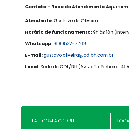
Contato – Rede de Atendimento Aqui tem 
Atendente:
Gustavo de Oliveira
Horário de funcionamento:
9h às 18h (inter
Whatsapp:
31 99522-7768
E-mail:
gustavo.oliveira@cdlbh.com.br
Local:
Sede da CDL/BH (Av. João Pinheiro, 49
FALE COM A CDL/BH
LOCA