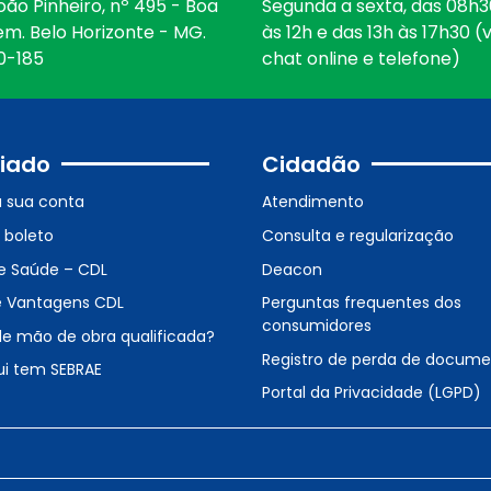
oão Pinheiro, nº 495 - Boa
Segunda a sexta, das 08h3
em. Belo Horizonte - MG.
às 12h e das 13h às 17h30 (v
0-185
chat online e telefone)
iado
Cidadão
a sua conta
Atendimento
o boleto
Consulta e regularização
e Saúde – CDL
Deacon
e Vantagens CDL
Perguntas frequentes dos
consumidores
de mão de obra qualificada?
Registro de perda de docum
ui tem SEBRAE
Portal da Privacidade (LGPD)