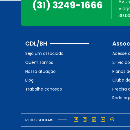
Av. J
(31) 3249-1666
Viag
30.13
CDL/BH
Assoc
Seja um associado
Acesse 
Quem somos
2ª via d
Nossa atuação
Planos d
Blog
Clube d
Trabalhe conosco
Precisa 
Rede aq
REDES SOCIAIS