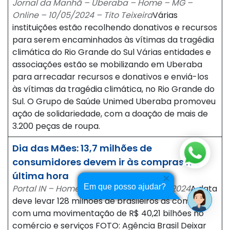
Jornal da Manhã – Uberaba – Home – MG –
Online – 10/05/2024 – Tito Teixeira
Várias
instituições estão recolhendo donativos e recursos
para serem encaminhados às vítimas da tragédia
climática do Rio Grande do Sul Várias entidades e
associações estão se mobilizando em Uberaba
para arrecadar recursos e donativos e enviá-los
às vítimas da tragédia climática, no Rio Grande do
Sul. O Grupo de Saúde Unimed Uberaba promoveu
ação de solidariedade, com a doação de mais de
3.200 peças de roupa.
Dia das Mães: 13,7 milhões de
consumidores devem ir às compras na
última hora
Em que posso ajudar?
Portal IN – Home – CE – Online – 12/05/2024
A data
deve levar 128 milhões de brasileiros às compras,
com uma movimentação de R$ 40,21 bilhões no
comércio e serviços FOTO: Agência Brasil Deixar