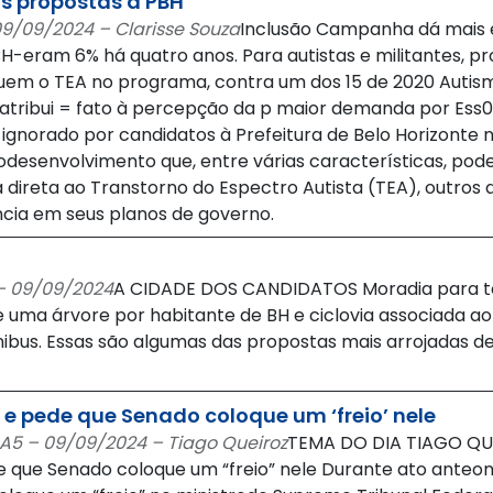
s propostas à PBH
09/09/2024 – Clarisse Souza
Inclusão Campanha dá mais 
-eram 6% há quatro anos. Para autistas e militantes, pr
uem o TEA no programa, contra um dos 15 de 2020 Autis
tribui = fato à percepção da p maior demanda por Ess0d
norado por candidatos à Prefeitura de Belo Horizonte n
rodesenvolvimento que, entre várias características, pod
 direta ao Transtorno do Espectro Autista (TEA), outros
ncia em seus planos de governo.
 – 09/09/2024
A CIDADE DOS CANDIDATOS Moradia para tod
e uma árvore por habitante de BH e ciclovia associada ao 
ônibus. Essas são algumas das propostas mais arrojadas 
e pede que Senado coloque um ‘freio’ nele
 A5 – 09/09/2024 – Tiago Queiroz
TEMA DO DIA TIAGO QUE
 que Senado coloque um “freio” nele Durante ato anteon