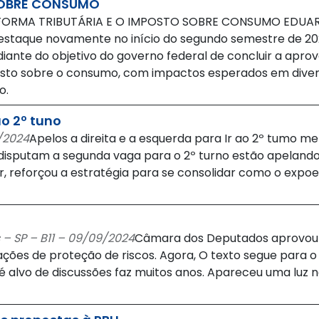
 SOBRE CONSUMO
FORMA TRIBUTÁRIA E O IMPOSTO SOBRE CONSUMO EDUARDO
estaque novamente no início do segundo semestre de 20
ante do objetivo do governo federal de concluir a aprova
sto sobre o consumo, com impactos esperados em divers
o.
ao 2º tuno
9/2024
Apelos a direita e a esquerda para Ir ao 2º tumo me
 disputam a segunda vaga para o 2º turno estão apelando 
ler, reforçou a estratégia para se consolidar como o exp
 – SP – B11 – 09/09/2024
Câmara dos Deputados aprovou o
ões de proteção de riscos. Agora, O texto segue para 
alvo de discussões faz muitos anos. Apareceu uma luz no