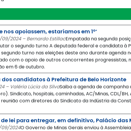
Se nos apoiassem, estaríamos em 1º’
09/2024 – Bernardo Estillac
Empatada na segunda posiçã
tar o segundo turno A deputada federal e candidata à P
 segundo turno nas eleições deste ano durante agenda n
ado com o apoio de outros concorrentes progressistas,
o em 6 de outubro.
 dos candidatos à Prefeitura de Belo Horizonte
 – Valéria Lúcia da Silva
Saiba a agenda de campanha do
ro). Sindicato, hospitais, caminhadas, AC/Minas, CDL/BH,
– reunião com diretores do Sindicato da Indústria da Con
e lei para entregar, em definitivo, Palácio da
9/09/2024
O Governo de Minas Gerais enviou à Assembleia L