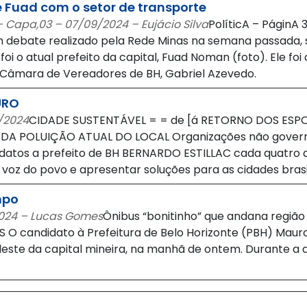
 Fuad com o setor de transporte
 – Capa,03 – 07/09/2024 – Eujácio Silva
PolíticA – PáginA 
m debate realizado pela Rede Minas na semana passada, s
o atual prefeito da capital, Fuad Noman (foto). Ele foi 
 Câmara de Vereadores de BH, Gabriel Azevedo.
URO
9/2024
CIDADE SUSTENTÁVEL = = de [á RETORNO DOS ESP
E DA POLUIÇÃO ATUAL DO LOCAL Organizações não govern
idatos a prefeito de BH BERNARDO ESTILLAC cada quatro
voz do povo e apresentar soluções para as cidades brasil
mpo
2024 – Lucas Gomes
Ônibus “bonitinho” que andana regiã
 O candidato à Prefeitura de Belo Horizonte (PBH) Mau
rdeste da capital mineira, na manhã de ontem. Durante 