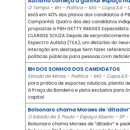
Autismo começa a ganhar espaço na
O Tempo – BH – Política – MG – Capa,3,4 – 
está em 40% dos planos dos candidatos à PBH
Campanhà. Quatro dos dez candidatos indiq
propostas à PBH GETTY IMAGES Especialista a
CLARISSE SOUZA Depois de serpraticomente ig
Espectro Autista (TEA), um distúrbio do neu
interação em destaque Sem fazer referência
políticas públicas para pessoas com deficiê
BH DOS SONHOS DOS CANDIDATOS
Estado de Minas – Política – MG – Capa,4,5
para prática de esportes náuticos, plantio d
à Praça da Bandeira e pista exclusiva para 
capital.
Bolsonaro chama Moraes de ‘ditador’ 
O Estado de S. Paulo – Espaço Aberto – SP –
Bolsonaro chama Moraes de “ditador” e pede