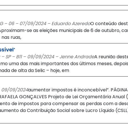
MG – 06 – 07/09/2024 – Eduardo Azeredo
O conteúdo deste
 Aproximam-se as eleições municipais de 6 de outubro, ca
 nas ruas,
ssível’
 – SP – B11 – 09/09/2024 – Jenne Andrade
A reunião dest
mo uma das mais importantes dos últimos meses, depois
ada de alta da Selic – hoje, em
 – 09/09/2024
aumentar impostos é inconcebível”. PÁGINA
 RAFAELA GONÇALVES Projeto de Lei Orçamentária Anual (
mento de impostos para compensar as perdas com a des
aumento da Contribuição Social sobre Lucro Líquido (CSL