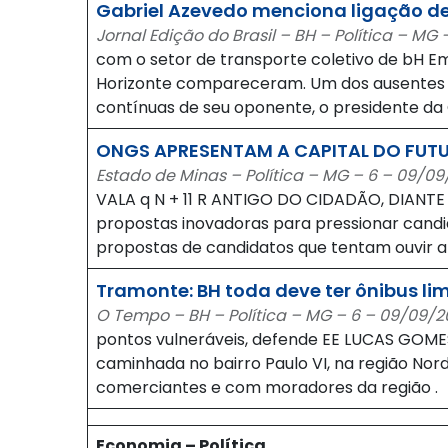
Gabriel Azevedo menciona ligação de
Jornal Edição do Brasil – BH – Política – MG
com o setor de transporte coletivo de bH E
Horizonte compareceram. Um dos ausentes foi 
contínuas de seu oponente, o presidente da
ONGS APRESENTAM A CAPITAL DO FUT
Estado de Minas – Política – MG – 6 – 09/0
VALA q N + 11 R ANTIGO DO CIDADÃO, DIANT
propostas inovadoras para pressionar cand
propostas de candidatos que tentam ouvir a 
Tramonte: BH toda deve ter ônibus li
O Tempo – BH – Política – MG – 6 – 09/09/
pontos vulneráveis, defende EE LUCAS GOMES
caminhada no bairro Paulo VI, na região No
comerciantes e com moradores da região .
Economia – Política