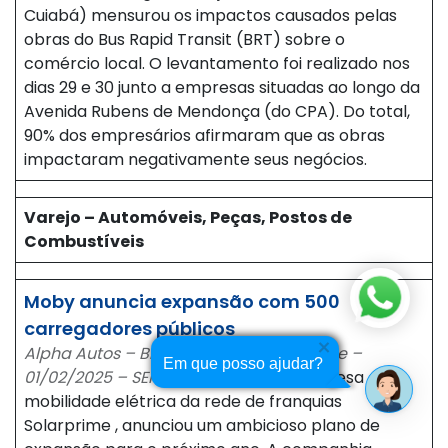
Cuiabá) mensurou os impactos causados pelas
obras do Bus Rapid Transit (BRT) sobre o
comércio local. O levantamento foi realizado nos
dias 29 e 30 junto a empresas situadas ao longo da
Avenida Rubens de Mendonça (do CPA). Do total,
90% dos empresários afirmaram que as obras
impactaram negativamente seus negócios.
Varejo – Automóveis, Peças, Postos de
Combustíveis
Moby anuncia expansão com 500
carregadores públicos
Alpha Autos – Blog – Home – SP – Online –
Em que posso ajudar?
01/02/2025 – SERGIO DIAS
A Moby, empresa de
mobilidade elétrica da rede de franquias
Solarprime , anunciou um ambicioso plano de