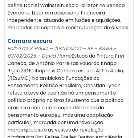
define Daniel Wainstein, sócio-diretor na Seneca
Evercore, Líder em assessoria financeira
independente, atuando em fusões e aquisições,
mercados de capitais e reestruturação de dívidas.
Câmara escura
Folha de S. Paulo – Ilustríssima – SP – B8,B9 –
02/02/2025 – David Hume
Estudo da Pintura Frei
Caneca; de Antônio Parreiras Eduardo Knapp-
19,jan.23/Folhapress Câmera escura ALT a 4 alia,
[REsuMO] No ambicioso Fundações do
Pensamento Político Brasileiro; Christian Lynch
refuta a tese de que não há um pensamento
político próprio no Brasil sustenta que a política
brasileira não é uma cópia distorcida do
pensamento europeu, mas uma adaptação
particular, marcada por uma revolução
monárquica sob as vestes de revolução
oligárquica Por Felipe Freller Doutor em ciência