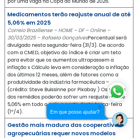
por uma vaga na Copa do Mundo de 2026.
Medicamentos terão reajuste anual de até
5,06% em 2025
Correio Braziliense – HOME – DF – Online –
30/03/2025 – Rafaela Gonçalves
Percentual será
divulgado nesta segunda-feira (31/3). De acordo
com a CMED, objetivo do índice é criar um teto
para evitar que os aumentos ultrapassem a
inflação x Cálculo leva em consideração a inflação
dos últimos 12 meses, além de fatores como a
produtividade da indústria farmacêutica –
(crédito: Steve Buissinne por Pixabay ) Os preços
dos remédios poderão sofrer um reajuste de até
5,06% em todo o país a partir desta terça-feira
(1º/4).
Em que posso ajudar?
Gestão mais madura das cooperativas
agropecuárias requer novos modelos