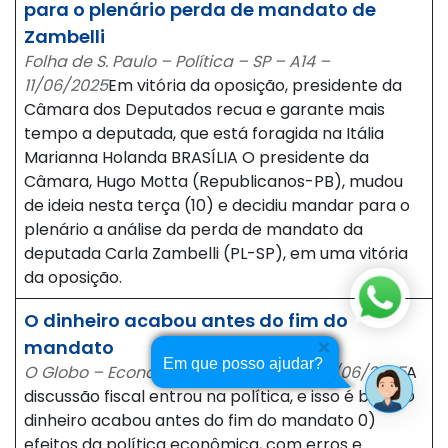
para o plenário perda de mandato de
Zambelli
Folha de S. Paulo – Política – SP – A14 –
11/06/2025
Em vitória da oposição, presidente da
Câmara dos Deputados recua e garante mais
tempo a deputada, que está foragida na Itália
Marianna Holanda BRASÍLIA O presidente da
Câmara, Hugo Motta (Republicanos-PB), mudou
de ideia nesta terça (10) e decidiu mandar para o
plenário a análise da perda de mandato da
deputada Carla Zambelli (PL-SP), em uma vitória
da oposição.
O dinheiro acabou antes do fim do
mandato
Em que posso ajudar?
O Globo – Economia – RJ – CAPA,16 – 11/06/2025
A
discussão fiscal entrou na política, e isso é bom .O
dinheiro acabou antes do fim do mandato 0)
efeitos da política econômica, com erros e