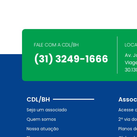
FALE COM A CDL/BH
LOCA
Av. J
(31) 3249-1666
Viag
30.13
CDL/BH
Assoc
Seja um associado
Acesse 
Quem somos
2ª via d
Nossa atuação
Planos d