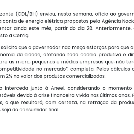
rizonte (CDL/BH) enviou, nesta semana, ofício ao gover
a conta de energia elétrica propostos pela Agência Nacio
ntar ainda este mês, partir do dia 28. Anteriormente,
osto a Cemig.
, solicita que o governador não meça esforços para que a
nomia da cidade, afetando toda cadeia produtiva e dimi
bre as micro, pequenas e médias empresas que, não ter
competitividade no mercado”, completa. Pelos cálculos
em 2% no valor dos produtos comercializados.
interceda junto à Aneel, considerando o momento v
áveis devido à crise financeira vivida nos últimos anos.
, o que resultará, com certeza, na retração da pro
 seja do consumidor final.