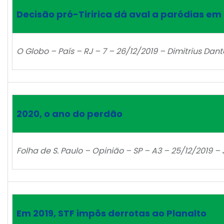
Decisão pró-Tiririca dá aval a paródias em
O Globo – País – RJ – 7 – 26/12/2019 – Dimitrius Dan
2020, o ano do perdão
Folha de S. Paulo – Opinião – SP – A3 – 25/12/2019 –
Em 2019, STF impôs derrotas ao Planalto