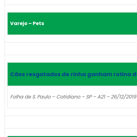
Varejo – Pets
Cães resgatados de rinha ganham rotina d
Folha de S. Paulo – Cotidiano – SP – A21 – 26/12/2019