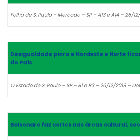
Folha de S. Paulo – Mercado – SP – A13 e A14 – 26/12
Desigualdade piora e Nordeste e Norte fica
do País
O Estado de S. Paulo – SP – B1 e B3 – 26/12/2019 – D
Bolsonaro faz cortes nas áreas cultural, soc