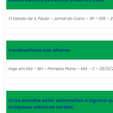
O Estado de S. Paulo – Jornal do Carro – SP – D15 –
Combustíveis nas alturas
Hoje em Dia – BH – Primeiro Plano – MG – 2 – 26/12
Crise encolhe setor automotivo e agrava 
máquinas elétricas na RMC