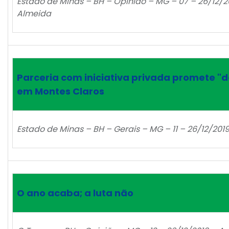
Estado de Minas – BH – Opinião – MG – 07 – 26/12/20
Almeida
Parceria com iniciativa privada promete 
em Montes Claros
Estado de Minas – BH – Gerais – MG – 11 – 26/12/2019 
O ano acaba; a luta não