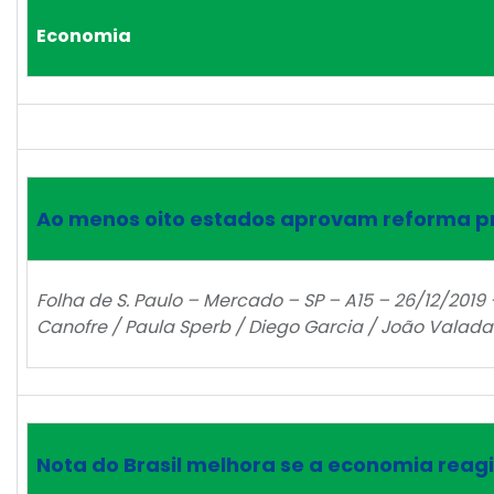
Economia
Ao menos oito estados aprovam reforma pr
Folha de S. Paulo – Mercado – SP – A15 – 26/12/201
Canofre / Paula Sperb / Diego Garcia / João Valada
Nota do Brasil melhora se a economia reagi