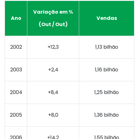
Variação em %
Ano
Vendas
(Out / Out)
2002
+12,3
1,13 bilhão
2003
+2,4
1,16 bilhão
2004
+8,4
1,25 bilhão
2005
+8,0
1,36 bilhão
2006
+14,2
1,55 bilhão