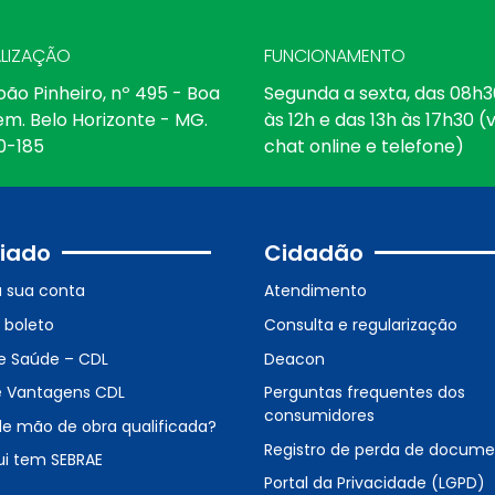
LIZAÇÃO
FUNCIONAMENTO
oão Pinheiro, nº 495 - Boa
Segunda a sexta, das 08h3
em. Belo Horizonte - MG.
às 12h e das 13h às 17h30 (v
0-185
chat online e telefone)
iado
Cidadão
a sua conta
Atendimento
o boleto
Consulta e regularização
e Saúde – CDL
Deacon
e Vantagens CDL
Perguntas frequentes dos
consumidores
de mão de obra qualificada?
Registro de perda de docum
ui tem SEBRAE
Portal da Privacidade (LGPD)