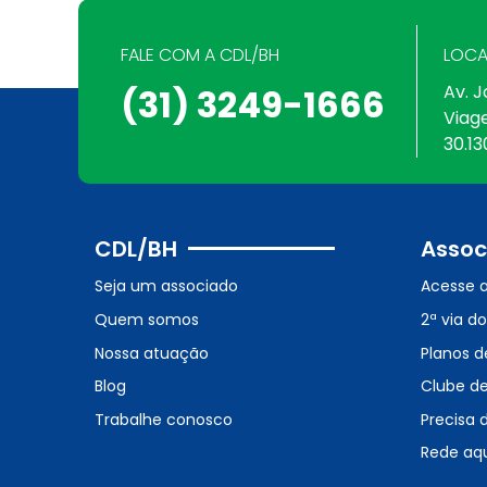
FALE COM A CDL/BH
LOCA
Av. J
(31) 3249-1666
Viag
30.13
CDL/BH
Assoc
Seja um associado
Acesse 
Quem somos
2ª via d
Nossa atuação
Planos d
Blog
Clube d
Trabalhe conosco
Precisa 
Rede aq