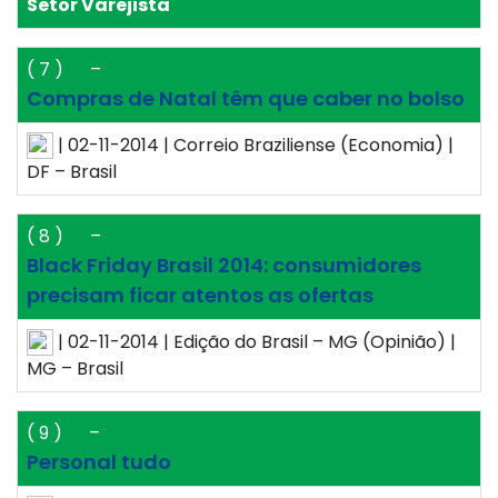
Setor Varejista
( 7 )
–
Compras de Natal têm que caber no bolso
| 02-11-2014 | Correio Braziliense (Economia) |
DF – Brasil
( 8 )
–
Black Friday Brasil 2014: consumidores
precisam ficar atentos as ofertas
| 02-11-2014 | Edição do Brasil – MG (Opinião) |
MG – Brasil
( 9 )
–
Personal tudo