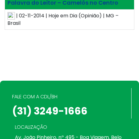
Palavra do Leitor – Camelôs no Centro
| 02-11-2014 | Hoje em Dia (Opinião) | MG –
Brasil
FALE COM A CDL/BH
(31) 3249-1666
LOCALIZAÇÃO
Av. João Pinheiro, nº 495 - Boa Viagem. Belo