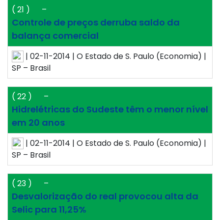
( 21 )
–
Controle de preços derruba saldo da
balança comercial
| 02-11-2014 | O Estado de S. Paulo (Economia) |
SP – Brasil
( 22 )
–
Hidrelétricas do Sudeste têm o menor nível
em 20 anos
| 02-11-2014 | O Estado de S. Paulo (Economia) |
SP – Brasil
( 23 )
–
Desvalorização do real provocou alta da
Selic para 11,25%