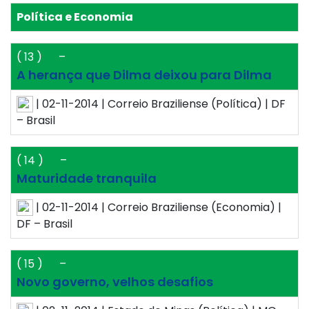
Política e Economia
( 13 )
–
A herança que Dilma deixou para Dilma
| 02-11-2014 | Correio Braziliense (Política) | DF
– Brasil
( 14 )
–
Maturidade tranquila
| 02-11-2014 | Correio Braziliense (Economia) |
DF – Brasil
( 15 )
–
Novo governo, velhos desafios