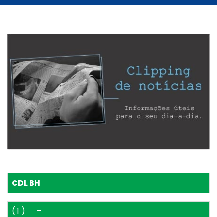
CDL BH
( 1 )
–