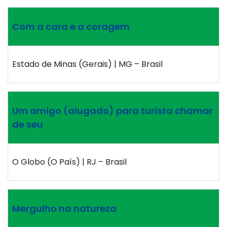
Com a cara e a coragem
Estado de Minas (Gerais) | MG – Brasil
Um amigo (alugado) para turista chamar
de seu
O Globo (O País) | RJ – Brasil
Mergulho na natureza