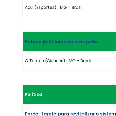
Aqui (Esportes) | MG – Brasil
Boteco já tô Inno é bicampeão
O Tempo (Cidades) | MG – Brasil
Política
Força-tarefa para revitalizar o siste