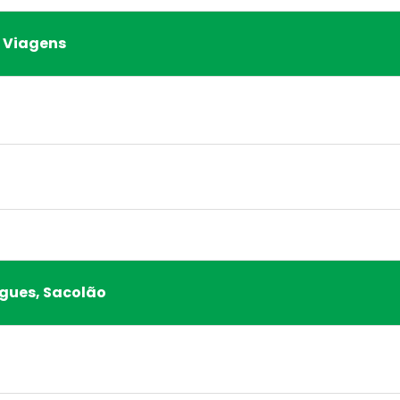
, Viagens
gues, Sacolão