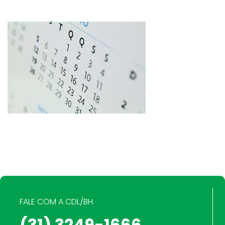
FALE COM A CDL/BH
(31) 3249-1666