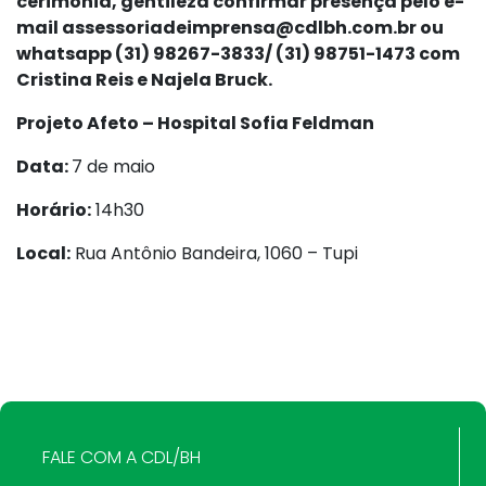
cerimônia, gentileza confirmar presença pelo e-
mail assessoriadeimprensa@cdlbh.com.br ou
whatsapp (31) 98267-3833/ (31) 98751-1473 com
Cristina Reis e Najela Bruck.
Projeto Afeto – Hospital Sofia Feldman
Data:
7 de maio
Horário:
14h30
Local:
Rua Antônio Bandeira, 1060 – Tupi
FALE COM A CDL/BH