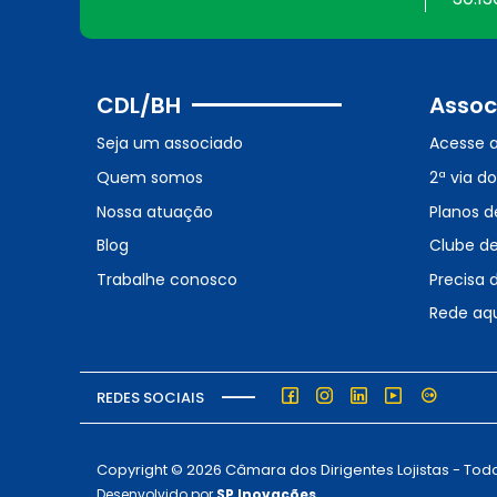
CDL/BH
Assoc
Seja um associado
Acesse 
Quem somos
2ª via d
Nossa atuação
Planos d
Blog
Clube d
Trabalhe conosco
Precisa 
Rede aq
REDES SOCIAIS
Copyright © 2026 Câmara dos Dirigentes Lojistas - Todo
Desenvolvido por
SP Inovações