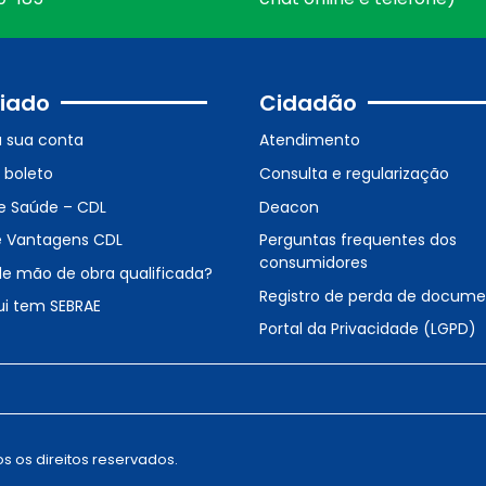
iado
Cidadão
a sua conta
Atendimento
o boleto
Consulta e regularização
e Saúde – CDL
Deacon
e Vantagens CDL
Perguntas frequentes dos
consumidores
de mão de obra qualificada?
Registro de perda de docum
ui tem SEBRAE
Portal da Privacidade (LGPD)
s os direitos reservados.