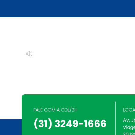
FALE COM A CDL/BH
LOCA
Av. J
(31) 3249-1666
Viag
30.13