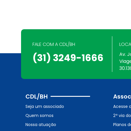
FALE COM A CDL/BH
LOCA
Av. J
(31) 3249-1666
Viag
30.13
CDL/BH
Assoc
Seja um associado
Acesse 
Quem somos
2ª via d
Nossa atuação
Planos d