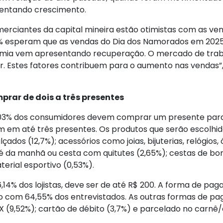
sentando crescimento.
omerciantes da capital mineira estão otimistas com as v
26% esperam que as vendas do Dia dos Namorados em 2025
omia vem apresentando recuperação. O mercado de traba
. Estes fatores contribuem para o aumento nas vendas”,
rar de dois a três presentes
46,03% dos consumidores devem comprar um presente par
am em até três presentes. Os produtos que serão escolhid
dos (12,7%); acessórios como joias, bijuterias, relógios, ó
café da manhã ou cesta com quitutes (2,65%); cestas de bo
terial esportivo (0,53%).
6,14% dos lojistas, deve ser de até R$ 200. A forma de 
do com 64,55% dos entrevistados. As outras formas de p
IX (9,52%); cartão de débito (3,7%) e parcelado no carnê/