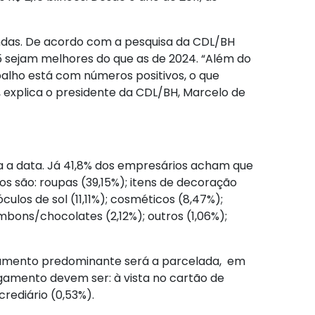
endas. De acordo com a pesquisa da CDL/BH
 sejam melhores do que as de 2024. “Além do
lho está com números positivos, o que
 explica o presidente da CDL/BH, Marcelo de
a a data. Já 41,8% dos empresários acham que
os são: roupas (39,15%); itens de decoração
culos de sol (11,11%); cosméticos (8,47%);
mbons/chocolates (2,12%); outros (1,06%);
pagamento predominante será a parcelada, em
agamento devem ser: à vista no cartão de
crediário (0,53%).