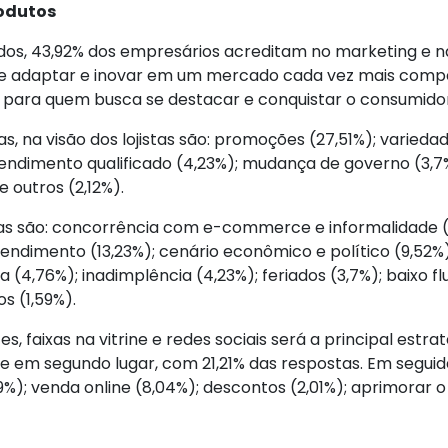
rodutos
os, 43,92% dos empresários acreditam no marketing e na 
 se adaptar e inovar em um mercado cada vez mais compet
 para quem busca se destacar e conquistar o consumidor”
, na visão dos lojistas são: promoções (27,51%); varieda
ndimento qualificado (4,23%); mudança de governo (3,7%
e outros (2,12%).
ndas são: concorrência com e-commerce e informalidade 
 atendimento (13,23%); cenário econômico e político (9,52
(4,76%); inadimplência (4,23%); feriados (3,7%); baixo flu
s (1,59%).
 faixas na vitrine e redes sociais será a principal estrat
ece em segundo lugar, com 21,21% das respostas. Em seguid
99%); venda online (8,04%); descontos (2,01%); aprimorar