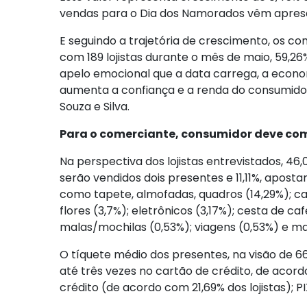
vendas para o Dia dos Namorados vêm apre
E seguindo a trajetória de crescimento, os c
com 189 lojistas durante o mês de maio, 59,
apelo emocional que a data carrega, a econ
aumenta a confiança e a renda do consumidor
Souza e Silva.
Para o comerciante, consumidor deve comp
Na perspectiva dos lojistas entrevistados, 
serão vendidos dois presentes e 11,11%, apost
como tapete, almofadas, quadros (14,29%); calça
flores (3,7%); eletrônicos (3,17%); cesta de 
malas/mochilas (0,53%); viagens (0,53%) e ma
O tíquete médio dos presentes, na visão de 6
até três vezes no cartão de crédito, de acor
crédito (de acordo com 21,69% dos lojistas); P