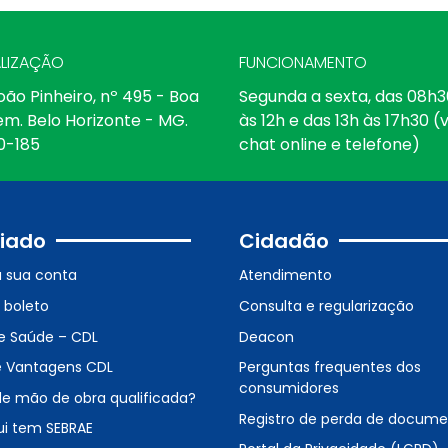
LIZAÇÃO
FUNCIONAMENTO
oão Pinheiro, nº 495 - Boa
Segunda a sexta, das 08h3
em. Belo Horizonte - MG.
às 12h e das 13h às 17h30 (v
0-185
chat online e telefone)
iado
Cidadão
a sua conta
Atendimento
o boleto
Consulta e regularização
e Saúde – CDL
Deacon
e Vantagens CDL
Perguntas frequentes dos
consumidores
de mão de obra qualificada?
Registro de perda de docum
ui tem SEBRAE