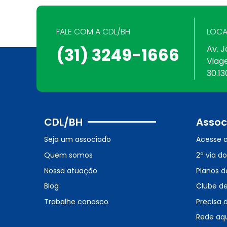
FALE COM A CDL/BH
LOCA
Av. J
(31) 3249-1666
Viag
30.13
CDL/BH
Assoc
Seja um associado
Acesse 
Quem somos
2ª via d
Nossa atuação
Planos d
Blog
Clube d
Trabalhe conosco
Precisa 
Rede aq