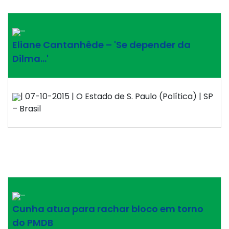
–
Eliane Cantanhêde – 'Se depender da
Dilma…'
| 07-10-2015 | O Estado de S. Paulo (Política) | SP
– Brasil
–
Cunha atua para rachar bloco em torno
do PMDB