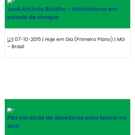
–
José Antônio Bicalho – Montadoras em
estado de choque
| 07-10-2015 | Hoje em Dia (Primeiro Plano) | MG
– Brasil
–
PBH vai atrás de devedores para fechar no
azul