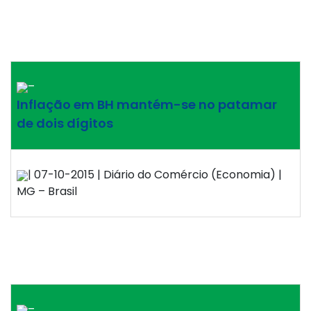
–
Inflação em BH mantém-se no patamar
de dois dígitos
| 07-10-2015 | Diário do Comércio (Economia) |
MG – Brasil
–