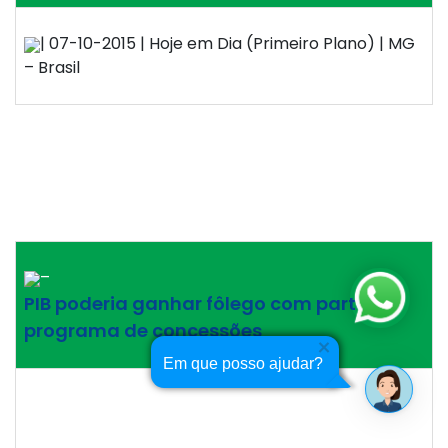
| 07-10-2015 | Hoje em Dia (Primeiro Plano) | MG
– Brasil
–
PIB poderia ganhar fôlego com parte de
programa de concessões
Em que posso ajudar?
| 07-10-2015 | O Estado de S. Paulo (Economia) |
SP – Brasil