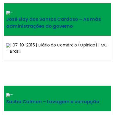
–
José Eloy dos Santos Cardoso – As más
administrações do governo
| 07-10-2015 | Diário do Comércio (Opinião) | MG
– Brasil
–
Sacha Calmon – Lavagem e corrupção