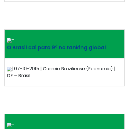
–
O Brasil cai para 9º no ranking global
| 07-10-2015 | Correio Braziliense (Economia) |
DF – Brasil
–