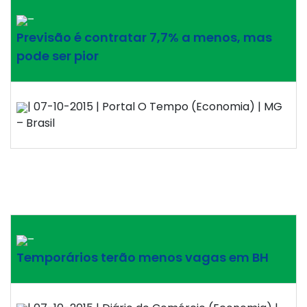
–
Previsão é contratar 7,7% a menos, mas
pode ser pior
| 07-10-2015 | Portal O Tempo (Economia) | MG
– Brasil
–
Temporários terão menos vagas em BH