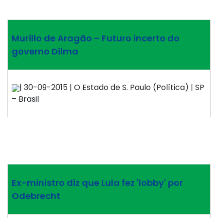
Murillo de Aragão – Futuro incerto do
governo Dilma
| 30-09-2015 | O Estado de S. Paulo (Política) | SP
– Brasil
Ex-ministro diz que Lula fez 'lobby' por
Odebrecht