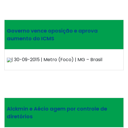
Governo vence oposição e aprova
aumento do ICMS
| 30-09-2015 | Metro (Foco) | MG – Brasil
Alckmin e Aécio agem por controle de
diretórios