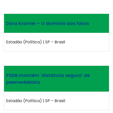
Dora Kramer – O domínio dos fatos
Estadão (Política) | SP – Brasil
PSDB mantém 'distância segura' de
peemedebista
Estadão (Política) | SP – Brasil