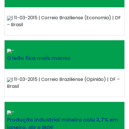
| 11-03-2015 | Correio Braziliense (Economia) | DF
– Brasil
–
O leão fica mais manso
| 11-03-2015 | Correio Braziliense (Opinião) | DF –
Brasil
–
Produção industrial mineira caiu 3,7% em
janeiro, diz o IBGE