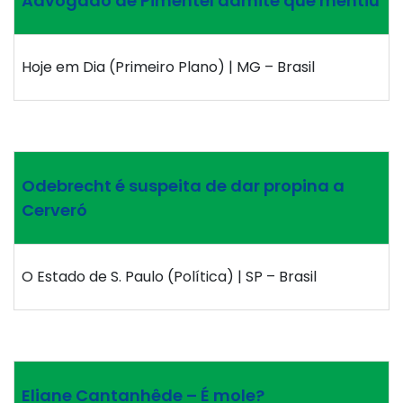
Advogado de Pimentel admite que mentiu
Hoje em Dia (Primeiro Plano) | MG – Brasil
Odebrecht é suspeita de dar propina a
Cerveró
O Estado de S. Paulo (Política) | SP – Brasil
Eliane Cantanhêde – É mole?