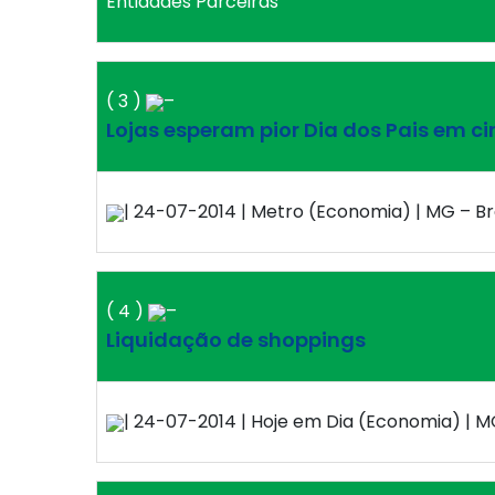
Entidades Parceiras
( 3 )
–
Lojas esperam pior Dia dos Pais em c
| 24-07-2014 | Metro (Economia) | MG – Bra
( 4 )
–
Liquidação de shoppings
| 24-07-2014 | Hoje em Dia (Economia) | MG