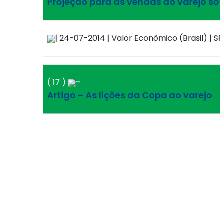
Projeção para as vendas do varejo so
| 24-07-2014 | Valor Econômico (Brasil) | SP
( 17 )
–
Artigo – As lições da Copa ao varejo
| 24-07-2014 | Hoje em Dia (Economia) | MG
( 18 )
–
Confiança do varejo recua 1% em julh