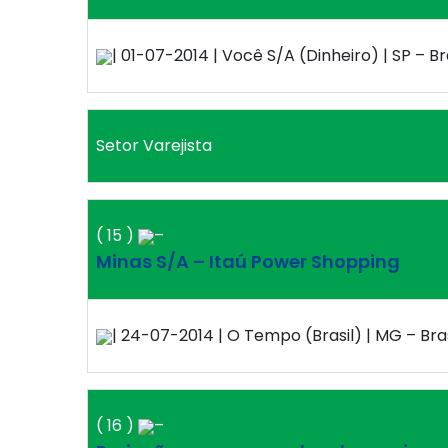
| 01-07-2014 | Você S/A (Dinheiro) | SP – Br
Setor Varejista
( 15 )
–
Minas S/A – Itaú Power Shopping
| 24-07-2014 | O Tempo (Brasil) | MG – Bras
( 16 )
–