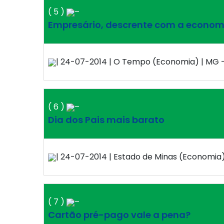
( 5 )
–
Empresário, descrente com a economi
| 24-07-2014 | O Tempo (Economia) | MG –
( 6 )
–
Dia dos Pais mais barato
| 24-07-2014 | Estado de Minas (Economia) 
( 7 )
–
Cartão pré-pago vale a pena?