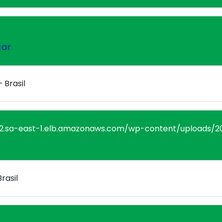
zar
 Brasil
rasil