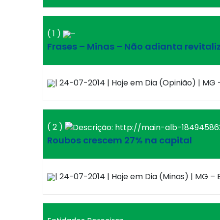
( 1 )
–
Frases – Minas – Não adianta revitali
| 24-07-2014 | Hoje em Dia (Opinião) | MG –
( 2 )
Roubos crescem 27% na capital
| 24-07-2014 | Hoje em Dia (Minas) | MG – B