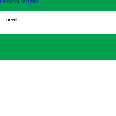
fre nova revisão
 – Brasil
 – Brasil
o