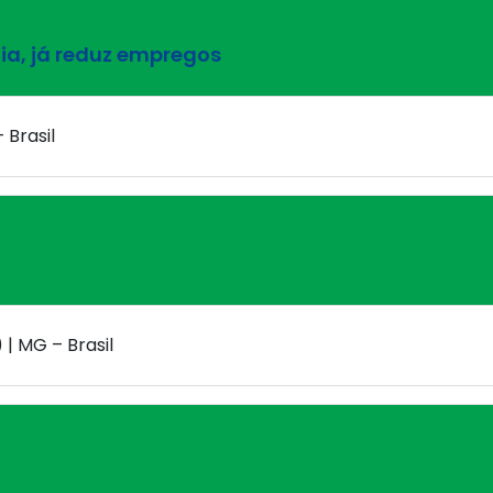
a, já reduz empregos
 Brasil
| MG – Brasil