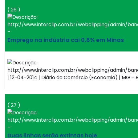
( 26 )
–
Emprego na indústria cai 0,8% em Minas
| 12-04-2014 | Diário do Comércio (Economia) | MG – B
( 27 )
–
Duas linhas serão extintas hoje