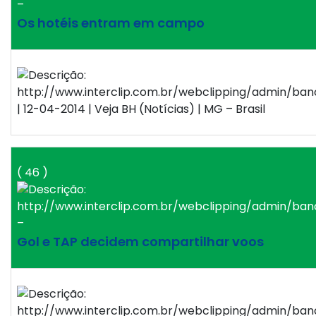
–
Os hotéis entram em campo
| 12-04-2014 | Veja BH (Notícias) | MG – Brasil
( 46 )
–
Gol e TAP decidem compartilhar voos