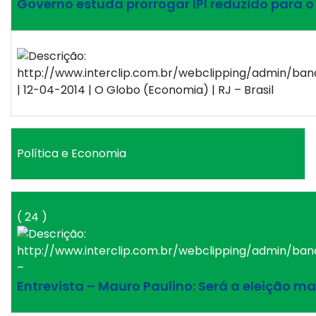
Governo estuda prorrogar IPI reduzido para 
| 12-04-2014 | O Globo (Economia) | RJ – Brasil
Política e Economia
( 24 )
–
Entrevista – Mauro Paulino: Será a eleição ma