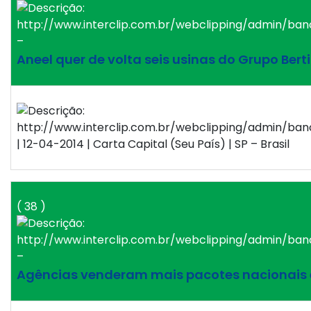
–
Aneel quer de volta seis usinas do Grupo Bert
| 12-04-2014 | Carta Capital (Seu País) | SP – Brasil
( 38 )
–
Agências venderam mais pacotes nacionais 