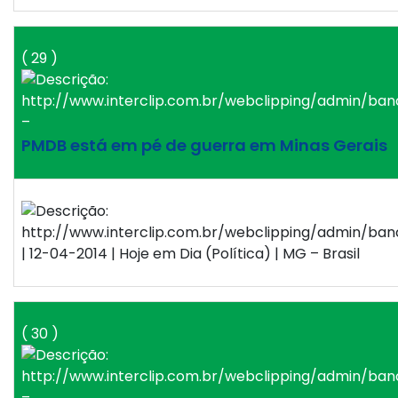
( 29 )
–
PMDB está em pé de guerra em Minas Gerais
| 12-04-2014 | Hoje em Dia (Política) | MG – Brasil
( 30 )
–