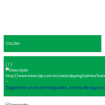
CDL/BH
( 1 )
–
Seguindo onda de reajustes, conta de água s