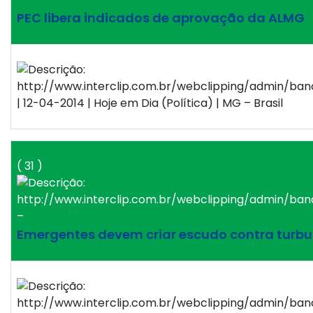
PEC libera indicados de aprovação da ALMG
| 12-04-2014 | Hoje em Dia (Política) | MG – Brasil
( 31 )
–
Emergentes devem criar escudo contra turbu