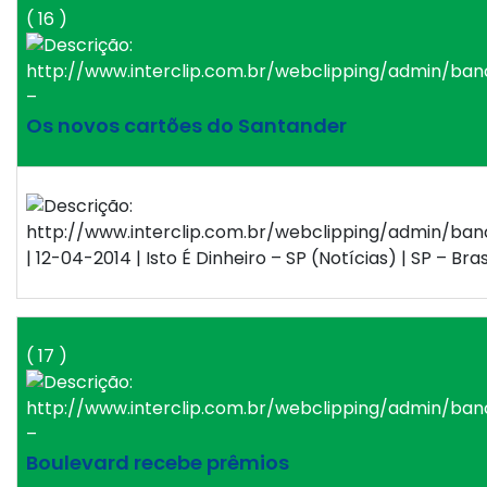
( 16 )
–
Os novos cartões do Santander
| 12-04-2014 | Isto É Dinheiro – SP (Notícias) | SP – Bras
( 17 )
–
Boulevard recebe prêmios