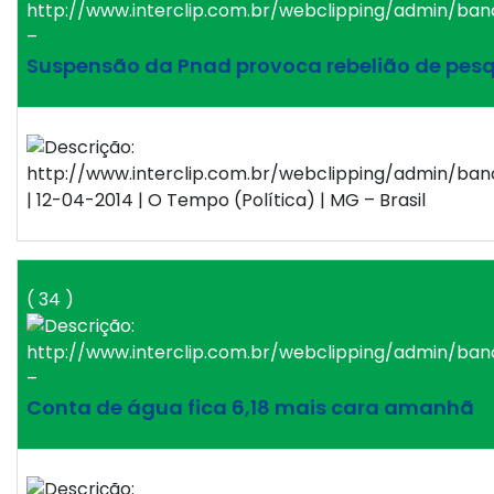
–
Suspensão da Pnad provoca rebelião de pes
| 12-04-2014 | O Tempo (Política) | MG – Brasil
( 34 )
–
Conta de água fica 6,18 mais cara amanhã