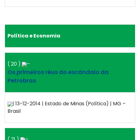
Política e Economia
( 20 )
–
Os primeiros réus do escândalo da
Petrobras
| 13-12-2014 | Estado de Minas (Política) | MG –
Brasil
( 21 )
–