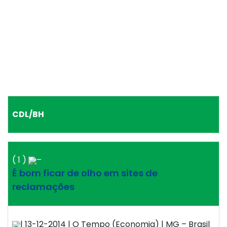
CDL/BH
( 1 )
–
É bom ficar de olho em sites de
reclamações
| 13-12-2014 | O Tempo (Economia) | MG – Brasil