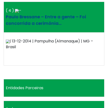
( 4 )
–
Paulo Bressane – Entre a gente – Foi
concorrida a cerimônia…
| 13-12-2014 | Pampulha (Almanaque) | MG –
Brasil
Entidades Parceiras