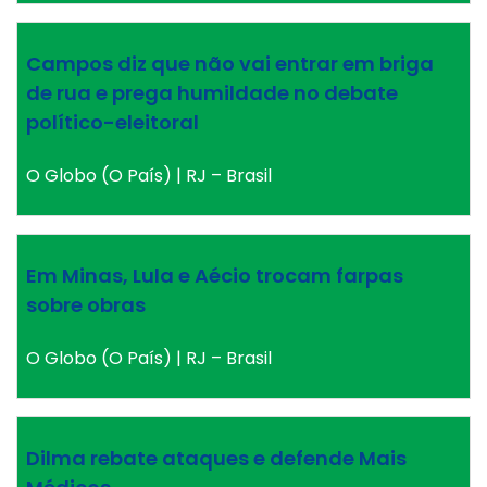
Campos diz que não vai entrar em briga
de rua e prega humildade no debate
político-eleitoral
O Globo (O País) | RJ – Brasil
Em Minas, Lula e Aécio trocam farpas
sobre obras
O Globo (O País) | RJ – Brasil
Dilma rebate ataques e defende Mais