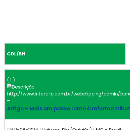
CDL/BH
( 1 )
–
Artigo – Mais um passo rumo à reforma tribu
| 11-08-2014 | Hoje em Dia (Opinião) | MG – Brasil