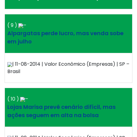
( 9 )
–
Alpargatas perde lucro, mas venda sobe
em julho
| 11-08-2014 | Valor Econômico (Empresas) | SP –
Brasil
( 10 )
–
Lojas Marisa prevê cenário difícil, mas
ações seguem em alta na bolsa