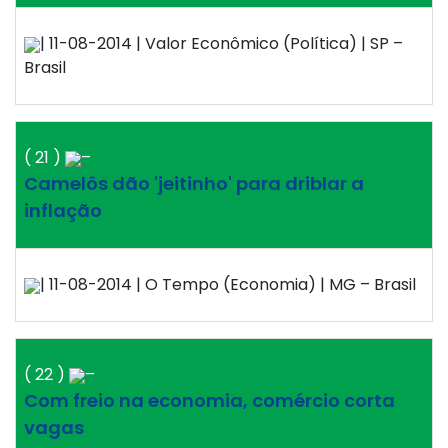
| 11-08-2014 | Valor Econômico (Política) | SP –
Brasil
( 21 )
–
Camelôs dão 'jeitinho' para driblar a
inflação
| 11-08-2014 | O Tempo (Economia) | MG – Brasil
( 22 )
–
Com freio na economia, comércio corta
vagas