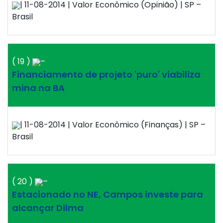
| 11-08-2014 | Valor Econômico (Opinião) | SP –
Brasil
( 19 )
–
Financiamento de projeto 'puro' viabiliza
mina na BA
| 11-08-2014 | Valor Econômico (Finanças) | SP –
Brasil
( 20 )
–
Estacionado no NE, Campos investe para
alcançar Dilma