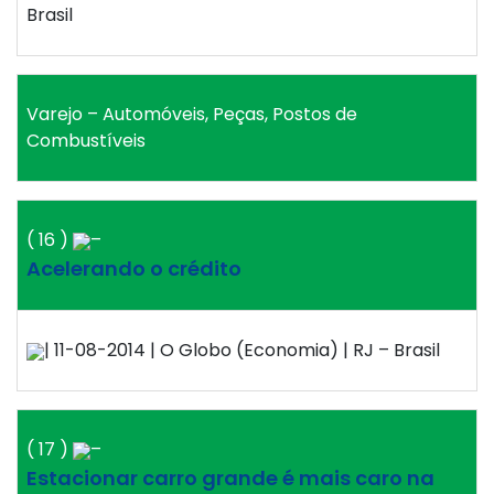
Brasil
Varejo – Automóveis, Peças, Postos de
Combustíveis
( 16 )
–
Acelerando o crédito
| 11-08-2014 | O Globo (Economia) | RJ – Brasil
( 17 )
–
Estacionar carro grande é mais caro na