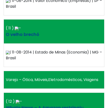
| 11-08-2014 | Valor Econômico (Empresas) | SP –
Brasil
( 11 )
–
O velho brechó
| 11-08-2014 | Estado de Minas (Economia) | MG –
Brasil
Varejo – Ótica, Móveis,Eletrodomésticos, Viagens
( 12 )
–
Whats News – A Amazon restringiu