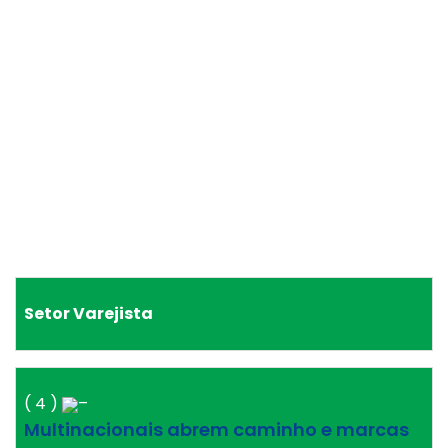
Setor Varejista
( 4 )
–
Multinacionais abrem caminho e marcas