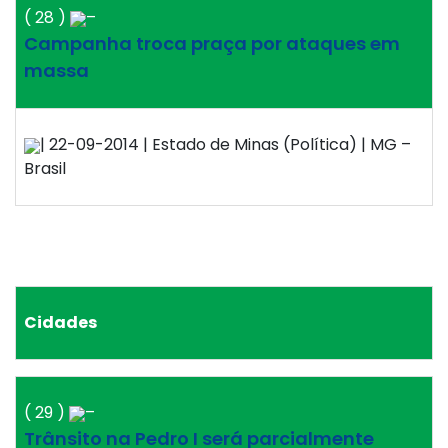
( 28 )
–
Campanha troca praça por ataques em
massa
| 22-09-2014 | Estado de Minas (Política) | MG –
Brasil
Cidades
( 29 )
–
Trânsito na Pedro I será parcialmente