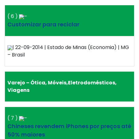
( 6 )
–
Customizar para reciclar
| 22-09-2014 | Estado de Minas (Economia) | MG
– Brasil
Varejo – Ótica, Móveis,Eletrodomésticos,
Viagens
( 7 )
–
Chineses revendem iPhones por preços até
50% maiores