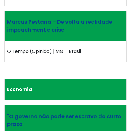
Marcus Pestana – De volta à realidade:
impeachment e crise
O Tempo (Opinião) | MG – Brasil
Economia
"O governo não pode ser escravo do curto
prazo"