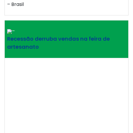
– Brasil
–
Recessão derruba vendas na feira de
artesanato