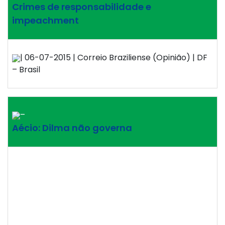
Crimes de responsabilidade e
impeachment
| 06-07-2015 | Correio Braziliense (Opinião) | DF
– Brasil
–
Aécio: Dilma não governa