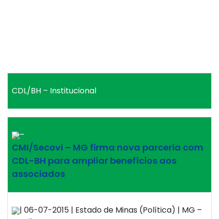
CDL/BH – Institucional
–
CMI/Secovi – MG firma nova parceria com
CDL-BH para ampliar benefícios aos
associados
| 06-07-2015 | Estado de Minas (Política) | MG –