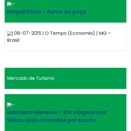
–
Raquel Faria – Rumo ao poço
| 06-07-2015 | O Tempo (Economia) | MG –
Brasil
Mercado de Turismo
–
Marciano Menezes – Em viagens nas
férias, exija contratos por escrito