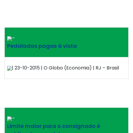
–
Pedaladas pagas à vista
| 23-10-2015 | O Globo (Economia) | RJ – Brasil
–
Limite maior para o consignado é