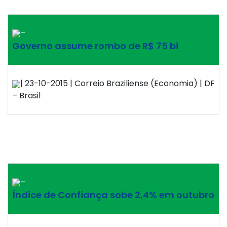
–
Governo assume rombo de R$ 75 bi
| 23-10-2015 | Correio Braziliense (Economia) | DF
– Brasil
–
Índice de Confiança sobe 2,4% em outubro