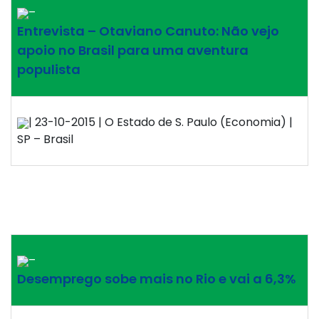
–
Entrevista – Otaviano Canuto: Não vejo
apoio no Brasil para uma aventura
populista
| 23-10-2015 | O Estado de S. Paulo (Economia) |
SP – Brasil
–
Desemprego sobe mais no Rio e vai a 6,3%