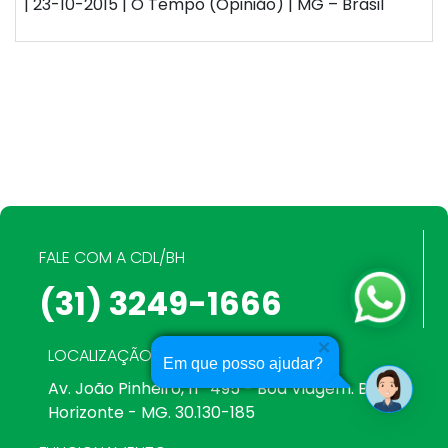
Horizonte - MG. 30.130-185
FUNCIONAMENTO
Segunda a sexta, das 08h30 às 12h e das 13h às
17h30 (via chat online e telefone)
OUTROS CONTATOS
(31) 3249-1666
relacionamento@cdlbh.com.br
CDL/BH
Seja um associado
Em que posso ajudar?
Quem somos
Nossa atuação
Blog