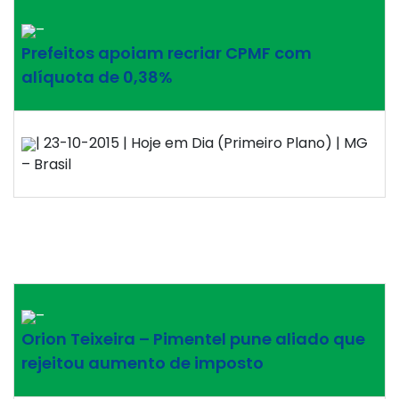
–
Prefeitos apoiam recriar CPMF com
alíquota de 0,38%
| 23-10-2015 | Hoje em Dia (Primeiro Plano) | MG
– Brasil
–
Orion Teixeira – Pimentel pune aliado que
rejeitou aumento de imposto