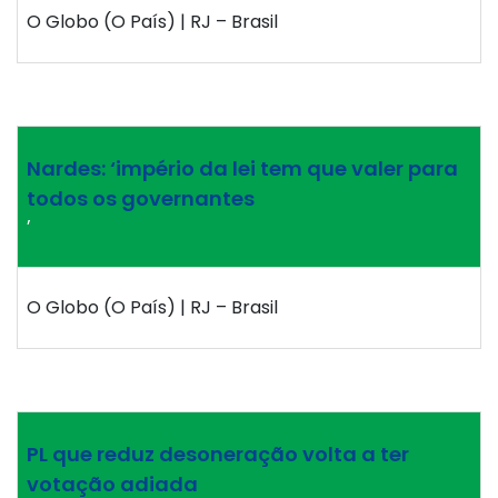
O Globo (O País) | RJ – Brasil
Nardes: ‘império da lei tem que valer para
todos os governantes
’
O Globo (O País) | RJ – Brasil
PL que reduz desoneração volta a ter
votação adiada