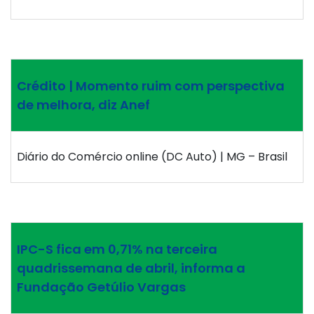
Crédito | Momento ruim com perspectiva
de melhora, diz Anef
Diário do Comércio online (DC Auto) | MG – Brasil
IPC-S fica em 0,71% na terceira
quadrissemana de abril, informa a
Fundação Getúlio Vargas