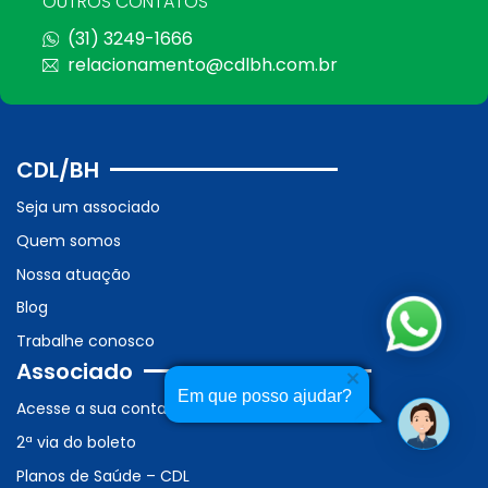
OUTROS CONTATOS
(31) 3249-1666
relacionamento@cdlbh.com.br
CDL/BH
Seja um associado
Quem somos
Nossa atuação
Blog
Trabalhe conosco
Associado
Em que posso ajudar?
Acesse a sua conta
2ª via do boleto
Planos de Saúde – CDL