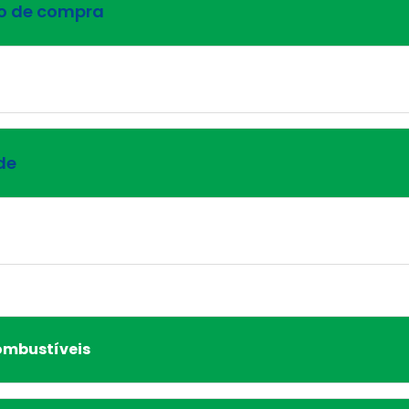
ão de compra
de
ombustíveis