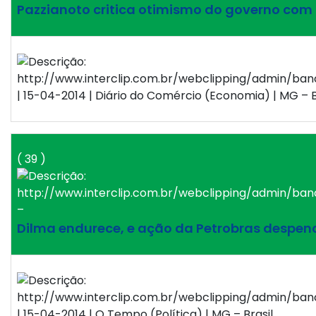
Pazzianoto critica otimismo do governo co
| 15-04-2014 | Diário do Comércio (Economia) | MG – B
( 39 )
–
Dilma endurece, e ação da Petrobras despen
| 15-04-2014 | O Tempo (Política) | MG – Brasil