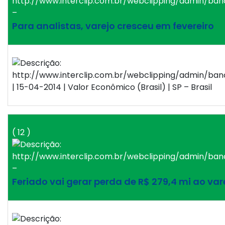
–
Para analistas, varejo cresceu em fevereiro
| 15-04-2014 | Valor Econômico (Brasil) | SP – Brasil
( 12 )
–
Feriado vai gerar perda de R$ 279,4 mi ao va