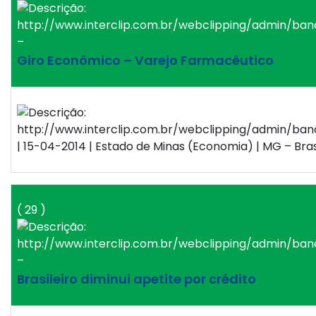
–
Giro Econômico – Varejo Farmacêutico
| 15-04-2014 | Estado de Minas (Economia) | MG – Bras
( 29 )
–
Brasileiro diminui apetite por crédito