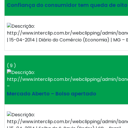
Confiança do consumidor tem queda de oito
| 15-04-2014 | Diário do Comércio (Economia) | MG – B
( 9 )
–
Mercado Aberto – Bolso apertado