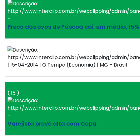
–
Preço dos ovos de Páscoa cai, em média, 15
| 15-04-2014 | O Tempo (Economia) | MG – Brasil
( 15 )
–
Varejista prevê alta com Copa