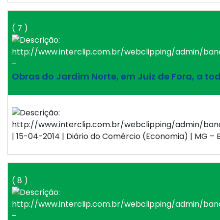
( 7 )
–
Obras do Jardim Norte, em Juiz de Fora, a to
| 15-04-2014 | Diário do Comércio (Economia) | MG – B
( 8 )
–