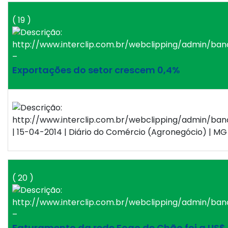
( 19 )
–
Exportações do setor crescem 0,4%
| 15-04-2014 | Diário do Comércio (Agronegócio) | MG 
( 20 )
–
Faturamento da rede Fogo de Chão foi a US$ 