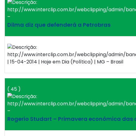
–
Dilma diz que defenderá a Petrobras
| 15-04-2014 | Hoje em Dia (Política) | MG – Brasil
( 45 )
–
Rogerio Studart – Primavera econômica das