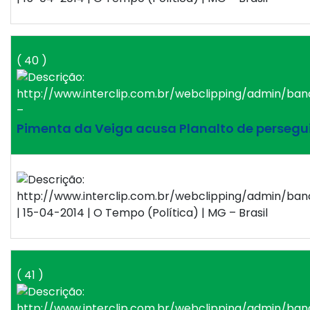
( 40 )
–
Pimenta da Veiga acusa Planalto de persegu
| 15-04-2014 | O Tempo (Política) | MG – Brasil
( 41 )