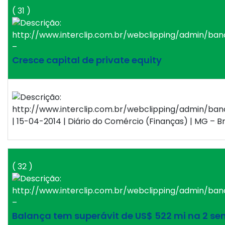
( 31 )
–
Cresce capital de private equity
| 15-04-2014 | Diário do Comércio (Finanças) | MG – Br
( 32 )
–
Balança tem superávit de US$ 522 mi na 2 s