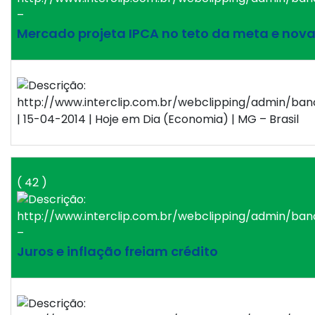
–
Mercado projeta IPCA no teto da meta e nova 
| 15-04-2014 | Hoje em Dia (Economia) | MG – Brasil
( 42 )
–
Juros e inflação freiam crédito