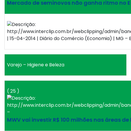
Mercado de seminovos não ganha ritmo no 
| 15-04-2014 | Diário do Comércio (Economia) | MG – B
Varejo – Higiene e Beleza
( 25 )
–
MWV vai investir R$ 100 milhões nas áreas de