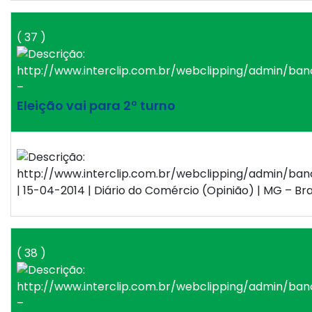
( 37 )
–
Eleição vai para 2º turno
| 15-04-2014 | Diário do Comércio (Opinião) | MG – Bra
( 38 )
–