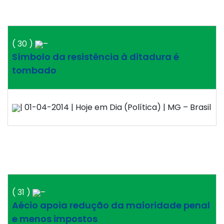
( 30 )
–
Símbolo da resistência à ditadura é
tombado
| 01-04-2014 | Hoje em Dia (Política) | MG – Brasil
( 31 )
–
Aécio apoia redução da maioridade penal
e menos impostos