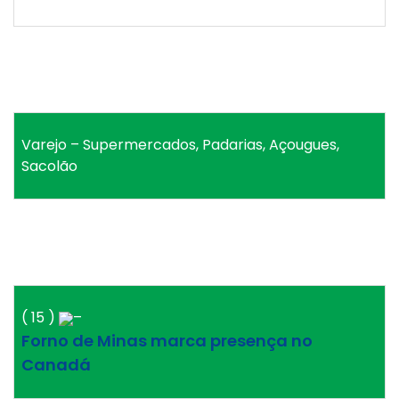
Varejo – Supermercados, Padarias, Açougues,
Sacolão
( 15 )
–
Forno de Minas marca presença no
Canadá