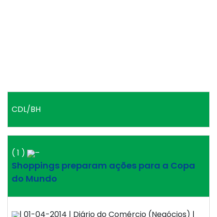
CDL/BH
( 1 )
–
Shoppings preparam ações para a Copa
do Mundo
| 01-04-2014 | Diário do Comércio (Negócios) |