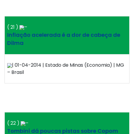
( 21 )
–
Inflação acelerada é a dor de cabeça de
Dilma
| 01-04-2014 | Estado de Minas (Economia) | MG
– Brasil
( 22 )
–
Tombini dá poucas pistas sobre Copom