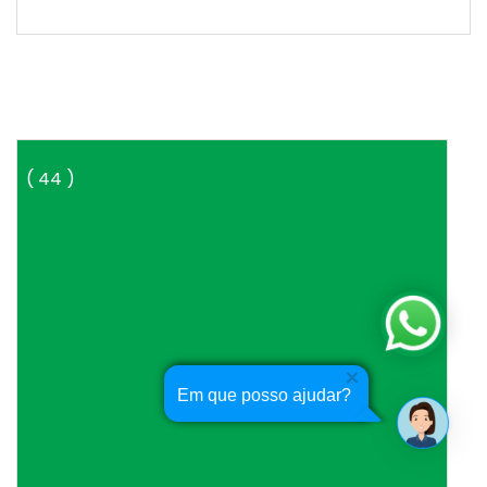
( 44 )
–
Altas de até 466% para a Copa
| 01-04-2014 | Estado de Minas Online
(Economia) | MG – Brasil
Em que posso ajudar?