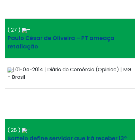
( 27 )
–
Paulo César de Oliveira – PT ameaça
retaliação
| 01-04-2014 | Diário do Comércio (Opinião) | MG
– Brasil
( 28 )
–
Sorteio define servidor que irá receber 13º