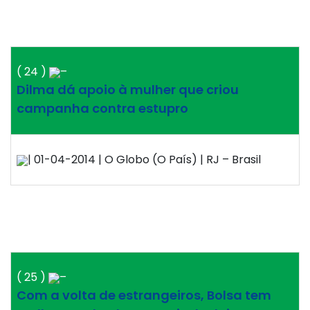
( 24 )
–
Dilma dá apoio à mulher que criou
campanha contra estupro
| 01-04-2014 | O Globo (O País) | RJ – Brasil
( 25 )
–
Com a volta de estrangeiros, Bolsa tem