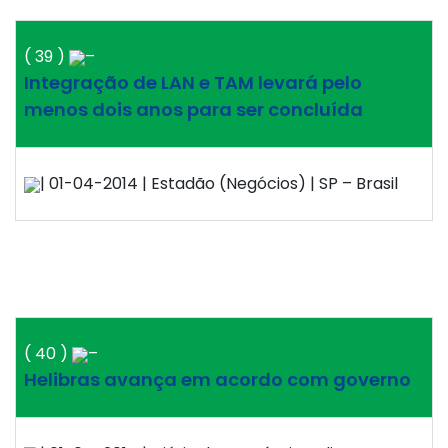
( 39 )
–
Integração de LAN e TAM levará pelo
menos dois anos para ser concluída
| 01-04-2014 | Estadão (Negócios) | SP – Brasil
( 40 )
–
Helibras avança em acordo com governo