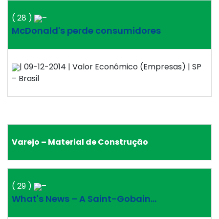
( 28 )
–
McDonald's perde consumidores
| 09-12-2014 | Valor Econômico (Empresas) | SP
– Brasil
Varejo – Material de Construção
( 29 )
–
What's News – A Saint-Gobain…