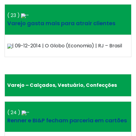
( 23 )
–
Varejo gasta mais para atrair clientes
| 09-12-2014 | O Globo (Economia) | RJ – Brasil
Varejo – Calçados, Vestuário, Confecções
( 24 )
–
Renner e BI&P fecham parceria em cartões