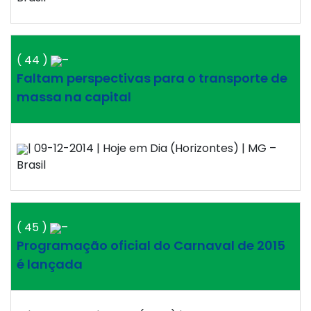
( 44 )
–
Faltam perspectivas para o transporte de
massa na capital
| 09-12-2014 | Hoje em Dia (Horizontes) | MG –
Brasil
( 45 )
–
Programação oficial do Carnaval de 2015
é lançada