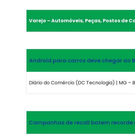
Varejo – Automóveis, Peças, Postos de C
Android para carros deve chegar ao 
Diário do Comércio (DC Tecnologia) | MG – B
Campanhas de recall batem recorde 