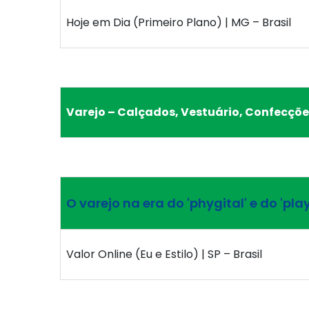
Hoje em Dia (Primeiro Plano) | MG – Brasil
Varejo – Calçados, Vestuário, Confecçõe
O varejo na era do 'phygital' e do 'pl
Valor Online (Eu e Estilo) | SP – Brasil