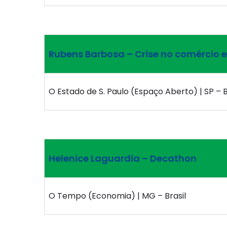
Rubens Barbosa – Crise no comércio e
O Estado de S. Paulo (Espaço Aberto) | SP – B
Helenice Laguardia – Decathon
O Tempo (Economia) | MG – Brasil