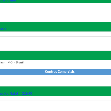
quatro anos
 2014
as) | MG – Brasil
Centros Comerciais
es de Natal – 21h40