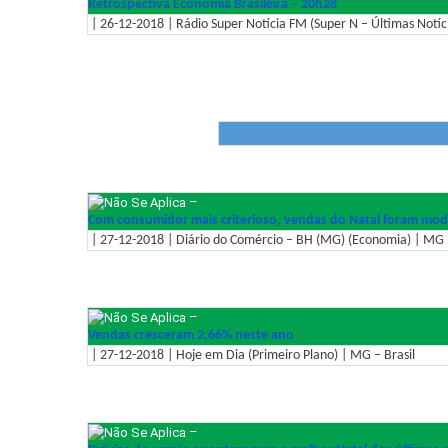
Retrospectiva Economia Brasileira – 20h28
| 26-12-2018 | Rádio Super Notícia FM (Super N – Últimas Notíci
–
Com consumidor mais criterioso, vendas do Natal foram mod
| 27-12-2018 | Diário do Comércio – BH (MG) (Economia) | MG –
–
Vendas cresceram 2,66% neste ano
| 27-12-2018 | Hoje em Dia (Primeiro Plano) | MG – Brasil
–