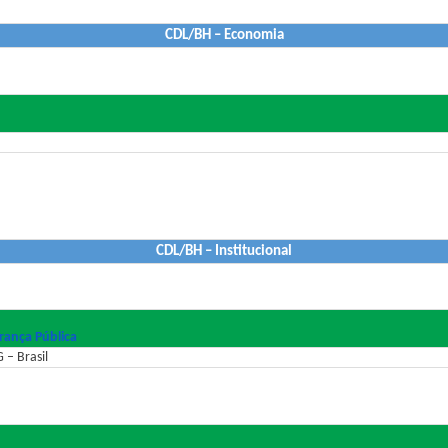
CDL/BH – Economia
CDL/BH – Institucional
rança Pública
 – Brasil