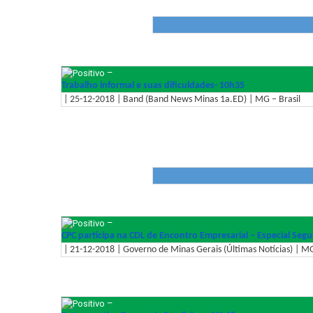
–
Trabalho informal e suas dificuldades- 10h35
| 25-12-2018 | Band (Band News Minas 1a.ED) | MG – Brasil
–
CPC participa na CDL de Encontro Empresarial – Especial Segu
| 21-12-2018 | Governo de Minas Gerais (Últimas Notícias) | MG
–