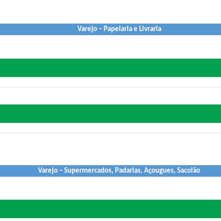
Varejo – Papelaria e Livraria
Varejo – Supermercados, Padarias, Açougues, Sacolão