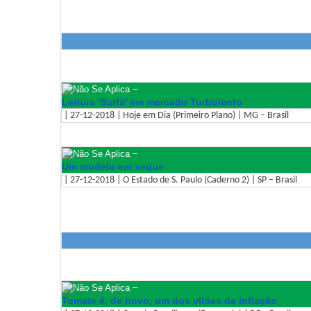
–
Leitura 'Surfa' em mercado Turbulento
| 27-12-2018 | Hoje em Dia (Primeiro Plano) | MG – Brasil
–
Um modelo em xeque
| 27-12-2018 | O Estado de S. Paulo (Caderno 2) | SP – Brasil
–
Tomate é, de novo, um dos vilões da inflação