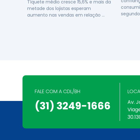
confianç
Tíquete médio cresce 15,6% e mais da
consumi
metade dos lojistas esperam
segundo
aumento nas vendas em relação …
FALE COM A CDL/BH
LOCA
Av. J
(31) 3249-1666
Viag
30.13