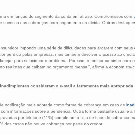
 varia em função do segmento da conta em atraso. Compromissos com
de sucesso nas cobranças para pagamento da dívida. Outros destaque
onsumidor impondo uma série de dificuldades para arcarem com seus
alor perdido pelas empresas, mas também devolver o acesso ao crédit
lanejar para solucionar o problema. Por isso, o melhor caminho para r
to realistas que caibam no orçamento mensal”, afirma a economista-c
inadimplentes consideram o e-mail a ferramenta mais apropriada
o de notificação mais adotada como forma de cobrança em caso de
inad
com informações sobre a pendência. Outra forma bastante usual é a l
vadas por telefone (11%) completam a lista de tipos de cobrança ma
6% dos casos não houve cobrança por parte do credor.