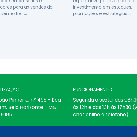
a de empresários e
expectativa positiva para a 
dores para as vendas do
investimento em estoques,
 semestre …
promoções e estratégias …
LIZAÇÃO
FUNCIONAMENTO
oão Pinheiro, nº 495 - Boa
Segunda a sexta, das 08h3
em. Belo Horizonte - MG.
às 12h e das 13h às 17h30 (v
0-185
chat online e telefone)