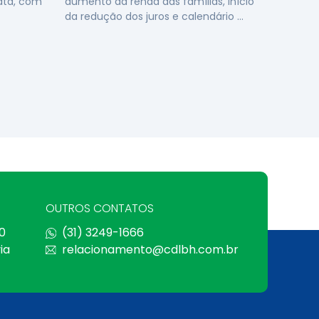
data, com
aumento da renda das famílias, início
da redução dos juros e calendário …
OUTROS CONTATOS
0
(31) 3249-1666
ia
relacionamento@cdlbh.com.br