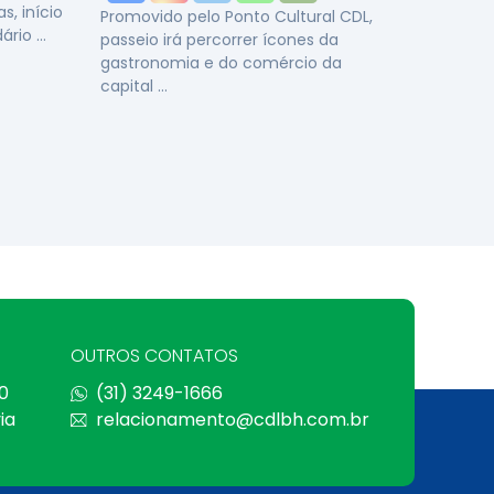
, início
Promovido pelo Ponto Cultural CDL,
ário …
passeio irá percorrer ícones da
gastronomia e do comércio da
capital …
OUTROS CONTATOS
0
(31) 3249-1666
ia
relacionamento@cdlbh.com.br