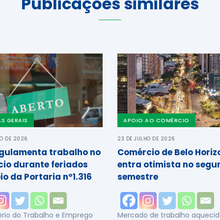
Publicações similares
AS GERAIS
APOIO AO COMÉRCIO
HO DE 2026
23 DE JULHO DE 2026
gulamenta trabalho no
Comércio de Belo Horiz
io durante feriados
entra otimista no segu
io da Portaria nº1.316
semestre
ério do Trabalho e Emprego
Mercado de trabalho aquecid