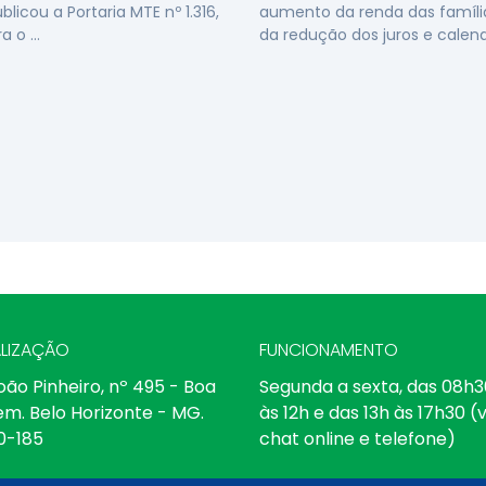
licou a Portaria MTE nº 1.316,
aumento da renda das famílias
ra o …
da redução dos juros e calend
LIZAÇÃO
FUNCIONAMENTO
oão Pinheiro, nº 495 - Boa
Segunda a sexta, das 08h3
em. Belo Horizonte - MG.
às 12h e das 13h às 17h30 (v
0-185
chat online e telefone)