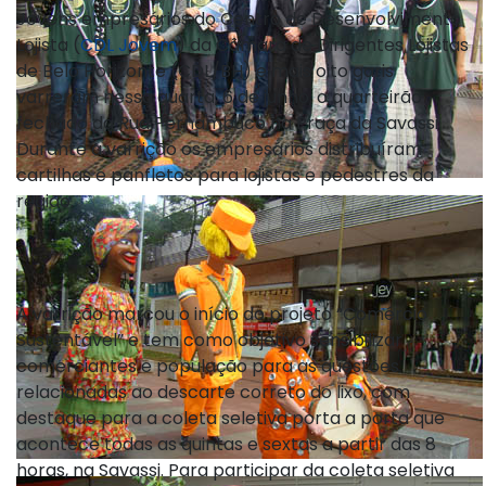
Jovens empresários do Centro de Desenvolvimento
Lojista (
CDL Jovem
) da Câmara de Dirigentes Lojistas
de Belo Horizonte (CDL/BH) e mais oito garis
varreram nessa quarta, 6 de junho, o quarteirão
fechado da Rua Pernambuco na Praça da Savassi.
Durante a varrição os empresários distribuíram
cartilhas e panfletos para lojistas e pedestres da
região.
A varrição marcou o início do projeto “Comércio
Sustentável” e tem como objetivo sensibilizar
comerciantes e população para as questões
relacionadas ao descarte correto do lixo, com
destaque para a coleta seletiva porta a porta que
acontece todas as quintas e sextas a partir das 8
horas, na Savassi. Para participar da coleta seletiva