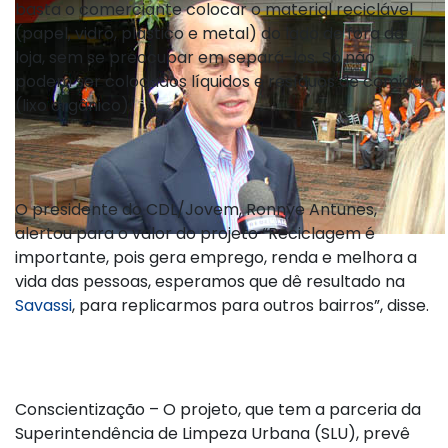
basta o comerciante colocar o material reciclável
(papel, vidro, plástico e metal) do lado de fora da
loja, sem se preocupar em separá-los. Só não
podem ser colocados líquidos e resíduos de comida
(lixo orgânico).
O presidente do CDL/Jovem, Ronnye Antunes,
alertou para o valor do projeto “Reciclagem é
importante, pois gera emprego, renda e melhora a
vida das pessoas, esperamos que dê resultado na
Savassi
, para replicarmos para outros bairros”, disse.
Conscientização – O projeto, que tem a parceria da
Superintendência de Limpeza Urbana (SLU), prevê