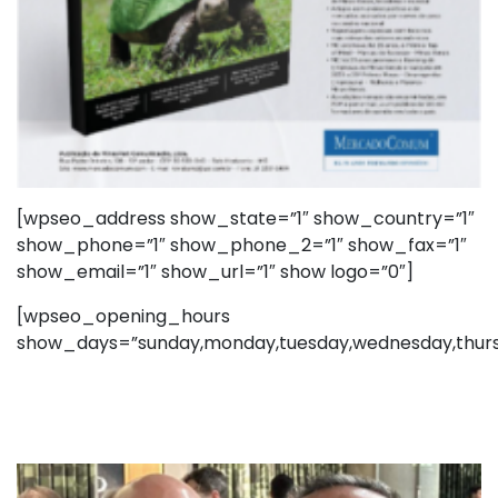
[wpseo_address show_state=”1″ show_country=”1″
show_phone=”1″ show_phone_2=”1″ show_fax=”1″
show_email=”1″ show_url=”1″ show logo=”0″]
[wpseo_opening_hours
show_days=”sunday,monday,tuesday,wednesday,thursd