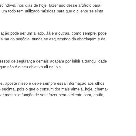
ndível, nos dias de hoje, fazer uso desse artifício para
m todo tem utilizado músicas para que o cliente se sinta
ização pode ser um aliado. Já em outras, como sempre, pode
e a alma do negócio, nunca se esquecendo da abordagem e da
sos de segurança demais acabam por inibir a tranquilidade
e não é o seu objetivo ali na loja.
vos, aposte nisso e deixe sempre essa informação aos olhos
e sucinta, pois o que o consumidor mais almeja, hoje, chama-
uer marca: a função de satisfazer bem o cliente para, então,