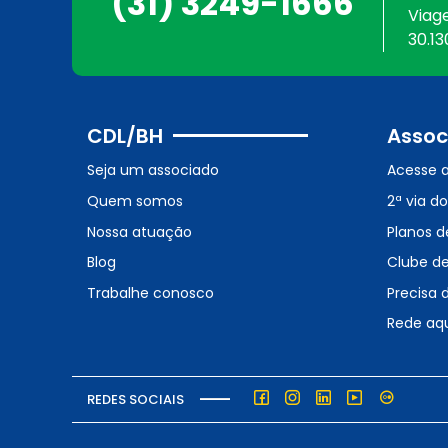
(31) 3249-1666
Viag
30.13
CDL/BH
Assoc
Seja um associado
Acesse 
Quem somos
2ª via d
Nossa atuação
Planos d
Blog
Clube d
Trabalhe conosco
Precisa 
Rede aq
REDES SOCIAIS