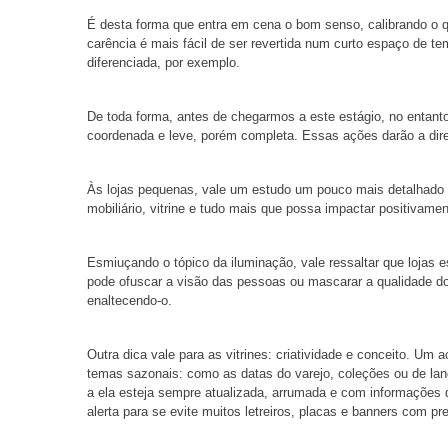
É desta forma que entra em cena o bom senso, calibrando o qu
carência é mais fácil de ser revertida num curto espaço de 
diferenciada, por exemplo.
De toda forma, antes de chegarmos a este estágio, no entanto
coordenada e leve, porém completa. Essas ações darão a dire
Às lojas pequenas, vale um estudo um pouco mais detalhado d
mobiliário, vitrine e tudo mais que possa impactar positivamen
Esmiuçando o tópico da iluminação, vale ressaltar que lojas 
pode ofuscar a visão das pessoas ou mascarar a qualidade do
enaltecendo-o.
Outra dica vale para as vitrines: criatividade e conceito. Um
temas sazonais: como as datas do varejo, coleções ou de lanç
a ela esteja sempre atualizada, arrumada e com informações
alerta para se evite muitos letreiros, placas e banners com