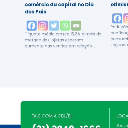
comércio da capital no Dia
otimis
dos Pais
Redução 
confianç
Tíquete médio cresce 15,6% e mais da
consumi
metade dos lojistas esperam
segundo
aumento nas vendas em relação …
FALE COM A CDL/BH
LOCA
Av. J