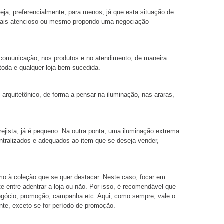
eja, preferencialmente, para menos, já que esta situação de
o mais atencioso ou mesmo propondo uma negociação
a comunicação, nos produtos e no atendimento, de maneira
toda e qualquer loja bem-sucedida.
rquitetônico, de forma a pensar na iluminação, nas araras,
rejista, já é pequeno. Na outra ponta, uma iluminação extrema
ntralizados e adequados ao item que se deseja vender,
esmo à coleção que se quer destacar. Neste caso, focar em
e entre adentrar a loja ou não. Por isso, é recomendável que
egócio, promoção, campanha etc. Aqui, como sempre, vale o
nte, exceto se for período de promoção.