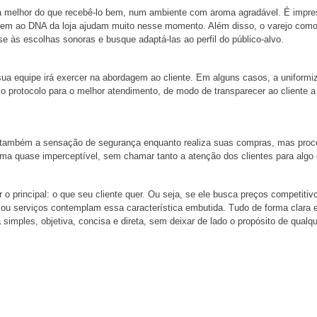
da melhor do que recebê-lo bem, num ambiente com aroma agradável. É impresci
em ao DNA da loja ajudam muito nesse momento. Além disso, o varejo como u
e às escolhas sonoras e busque adaptá-las ao perfil do público-alvo.
ua equipe irá exercer na abordagem ao cliente. Em alguns casos, a uniform
 e o protocolo para o melhor atendimento, de modo de transparecer ao client
também a sensação de segurança enquanto realiza suas compras, mas proces
ma quase imperceptível, sem chamar tanto a atenção dos clientes para algo qu
 o principal: o que seu cliente quer. Ou seja, se ele busca preços competiti
 ou serviços contemplam essa característica embutida. Tudo de forma clara 
 simples, objetiva, concisa e direta, sem deixar de lado o propósito de qualq