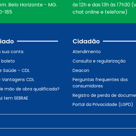
em. Belo Horizonte - MG.
às 12h e das 13h às 17h30 (v
0-185
chat online e telefone)
iado
Cidadão
a sua conta
Atendimento
o boleto
Consulta e regularização
e Saúde – CDL
Deacon
e Vantagens CDL
Perguntas frequentes dos
consumidores
de mão de obra qualificada?
Registro de perda de docum
ui tem SEBRAE
Portal da Privacidade (LGPD)