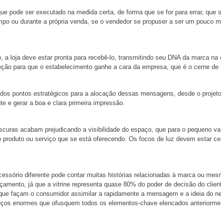
e pode ser executado na medida certa, de forma que se for para errar, que s
tempo ou durante a própria venda, se o vendedor se propuser a ser um pouc
, a loja deve estar pronta para recebê-lo, transmitindo seu DNA da marca n
ção para que o estabelecimento ganhe a cara da empresa, que é o cerne de 
os pontos estratégicos para a alocação dessas mensagens, desde o projeto a
te e gerar a boa e clara primeira impressão.
escuras acabam prejudicando a visibilidade do espaço, que para o pequeno va
 produto ou serviço que se está oferecendo. Os focos de luz devem estar ce
 acessório diferente pode contar muitas histórias relacionadas à marca ou m
amento, já que a vitrine representa quase 80% do poder de decisão do client
 que façam o consumidor assimilar a rapidamente a mensagem e a ideia do n
 preços enormes que ofusquem todos os elementos-chave elencados anteriorme