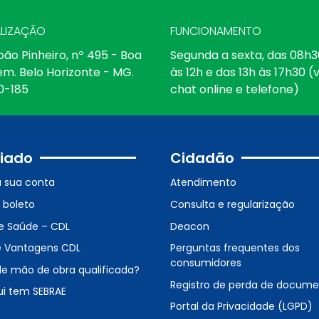
LIZAÇÃO
FUNCIONAMENTO
oão Pinheiro, nº 495 - Boa
Segunda a sexta, das 08h3
em. Belo Horizonte - MG.
às 12h e das 13h às 17h30 (v
0-185
chat online e telefone)
iado
Cidadão
a sua conta
Atendimento
o boleto
Consulta e regularização
e Saúde – CDL
Deacon
e Vantagens CDL
Perguntas frequentes dos
consumidores
de mão de obra qualificada?
Registro de perda de docum
ui tem SEBRAE
Portal da Privacidade (LGPD)