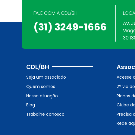
FALE COM A CDL/BH
LOCA
Av. J
(31) 3249-1666
Viag
30.13
CDL/BH
Assoc
Seja um associado
Acesse 
Quem somos
2ª via d
Nossa atuação
Planos d
Blog
Clube d
Trabalhe conosco
Precisa 
Rede aq