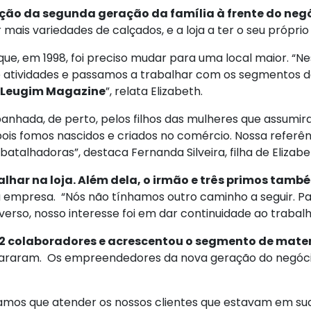
ão da segunda geração da família à frente do negóc
 mais variedades de calçados, e a loja a ter o seu própri
 que, em 1998, foi preciso mudar para uma local maior. 
tividades e passamos a trabalhar com os segmentos de 
a Leugim Magazine
”, relata Elizabeth.
hada, de perto, pelos filhos das mulheres que assumir
 pois fomos nascidos e criados no comércio. Nossa referê
batalhadoras”, destaca Fernanda Silveira, filha de Eliza
lhar na loja. Além dela, o irmão e três primos tamb
a empresa. “Nós não tínhamos outro caminho a seguir. Pa
so, nosso interesse foi em dar continuidade ao trabalho 
 colaboradores e acrescentou o segmento de materi
araram. Os empreendedores da nova geração do negóci
mos que atender os nossos clientes que estavam em suas