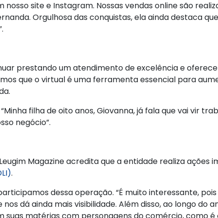
nosso site e Instagram. Nossas vendas online são reali
nanda. Orgulhosa das conquistas, ela ainda destaca que
.
uar prestando um atendimento de excelência e oferecer 
“Vimos que o virtual é uma ferramenta essencial para au
da.
 “Minha filha de oito anos, Giovanna, já fala que vai vir tr
sso negócio”.
a Leugim Magazine acredita que a entidade realiza ações
LI)
.
articipamos dessa operação. “É muito interessante, pois
nos dá ainda mais visibilidade. Além disso, ao longo do 
rem suas matérias com personagens do comércio, como é o 