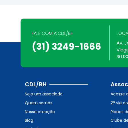
FALE COM A CDL/BH
LOCA
Av. J
(31) 3249-1666
Viag
30.13
CDL/BH
Assoc
Seja um associado
Acesse 
Quem somos
2ª via d
Nossa atuação
Planos d
Blog
Clube d