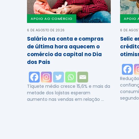
APOIO AO COMÉRCIO
APOIO 
6 DE AGOSTO DE 2026
6 DE AGOS
Salário na conta e compras
Selic 
de última hora aquecem o
crédit
comércio da capital no Dia
otimis
dos Pais
Redução 
confianç
Tíquete médio cresce 15,6% e mais da
consumi
metade dos lojistas esperam
segundo
aumento nas vendas em relação …