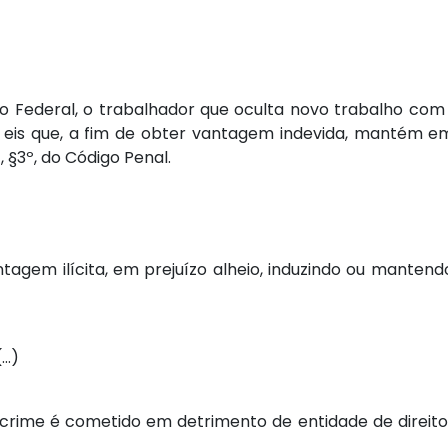
co Federal, o trabalhador que oculta novo trabalho c
, eis que, a fim de obter vantagem indevida, mantém e
, §3º, do Código Penal.
ntagem ilícita, em prejuízo alheio, induzindo ou mantendo
(…)
rime é cometido em detrimento de entidade de direito 