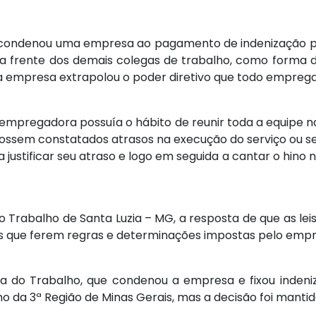
o condenou uma empresa ao pagamento de indenização po
na frente dos demais colegas de trabalho, como forma 
 empresa extrapolou o poder diretivo que todo emprega
empregadora possuía o hábito de reunir toda a equipe na
fossem constatados atrasos na execução do serviço ou 
 justificar seu atraso e logo em seguida a cantar o hino n
 Trabalho de Santa Luzia – MG, a resposta de que as le
s que ferem regras e determinações impostas pelo emp
ra do Trabalho, que condenou a empresa e fixou indeni
ho da 3ª Região de Minas Gerais, mas a decisão foi mantid