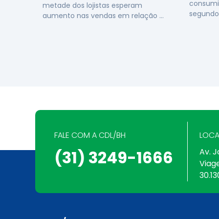
consumi
metade dos lojistas esperam
segundo
aumento nas vendas em relação …
FALE COM A CDL/BH
LOCA
Av. J
(31) 3249-1666
Viag
30.13