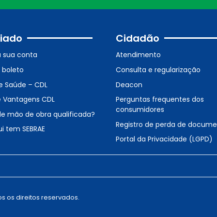
iado
Cidadão
a sua conta
Atendimento
o boleto
Consulta e regularização
e Saúde – CDL
Deacon
e Vantagens CDL
Perguntas frequentes dos
consumidores
de mão de obra qualificada?
Registro de perda de docum
ui tem SEBRAE
Portal da Privacidade (LGPD)
s os direitos reservados.