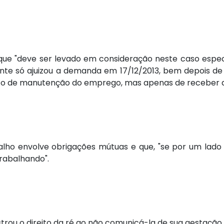
ue "deve ser levado em consideração neste caso espec
nte só ajuizou a demanda em 17/12/2013, bem depois de e
reito de manutenção do emprego, mas apenas de receber a
balho envolve obrigações mútuas e que, "se por um lado
trabalhando".
strou o direito da ré ao não comunicá-la de sua gestaçã