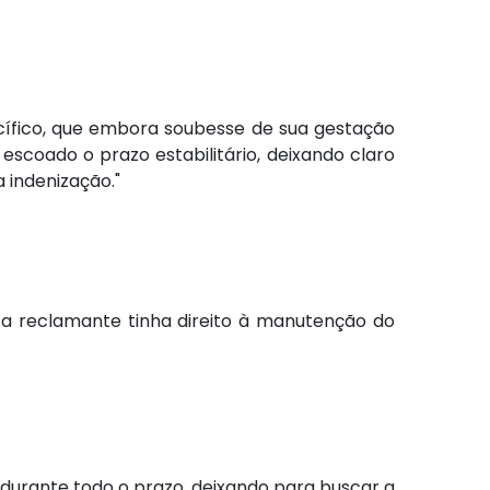
ífico, que embora soubesse de sua gestação
scoado o prazo estabilitário, deixando claro
 indenização."
 a reclamante tinha direito à manutenção do
o durante todo o prazo, deixando para buscar a