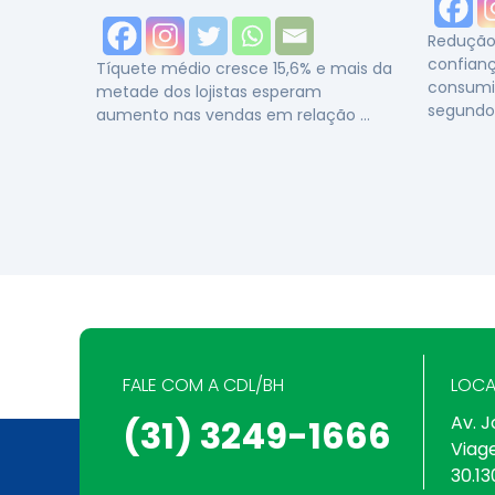
Redução 
confianç
Tíquete médio cresce 15,6% e mais da
consumi
metade dos lojistas esperam
segundo
aumento nas vendas em relação …
FALE COM A CDL/BH
LOCA
Av. J
(31) 3249-1666
Viag
30.13