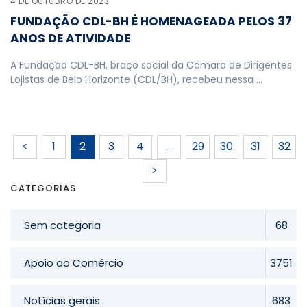
4 DE OUTUBRO DE 2023
FUNDAÇÃO CDL-BH É HOMENAGEADA PELOS 37
ANOS DE ATIVIDADE
A Fundação CDL-BH, braço social da Câmara de Dirigentes
Lojistas de Belo Horizonte (CDL/BH), recebeu nessa …
<
1
2
3
4
…
29
30
31
32
>
CATEGORIAS
Sem categoria
68
Apoio ao Comércio
3751
Notícias gerais
683